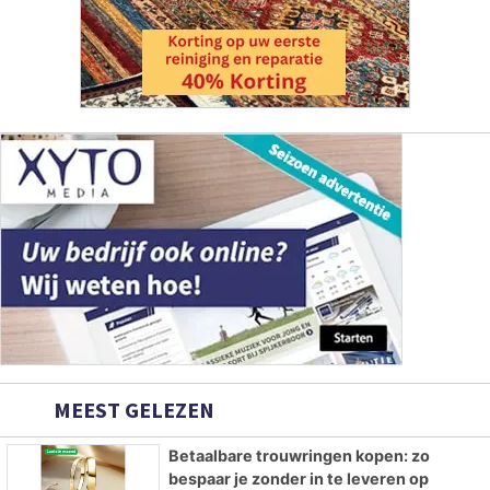
MEEST GELEZEN
Betaalbare trouwringen kopen: zo
bespaar je zonder in te leveren op