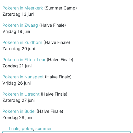
Pokeren in Meerkerk
(Summer Camp)
Zaterdag 13 juni
Pokeren in Zwaag
(Halve Finale)
Vrijdag 19 juni
Pokeren in Zuidhorn
(Halve Finale)
Zaterdag 20 juni
Pokeren in Etten-Leur
(Halve Finale)
Zondag 21 juni
Pokeren in Nunspeet
(Halve Finale)
Vrijdag 26 juni
Pokeren in Utrecht
(Halve Finale)
Zaterdag 27 juni
Pokeren in Budel
(Halve Finale)
Zondag 28 juni
finale
,
poker
,
summer