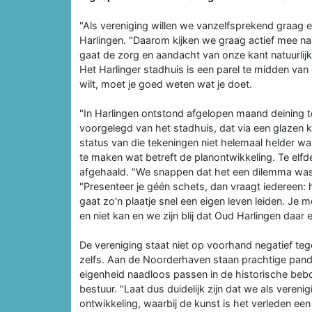
"Als vereniging willen we vanzelfsprekend graag 
Harlingen. "Daarom kijken we graag actief mee na
gaat de zorg en aandacht van onze kant natuurlijk
Het Harlinger stadhuis is een parel te midden va
wilt, moet je goed weten wat je doet.
"In Harlingen ontstond afgelopen maand deining
voorgelegd van het stadhuis, dat via een glaze
status van die tekeningen niet helemaal helder 
te maken wat betreft de planontwikkeling. Te el
afgehaald. "We snappen dat het een dilemma was v
"Presenteer je géén schets, dan vraagt iedereen: 
gaat zo'n plaatje snel een eigen leven leiden. Je
en niet kan en we zijn blij dat Oud Harlingen daar een
De vereniging staat niet op voorhand negatief te
zelfs. Aan de Noorderhaven staan prachtige pan
eigenheid naadloos passen in de historische bebouw
bestuur. "Laat dus duidelijk zijn dat we als vereni
ontwikkeling, waarbij de kunst is het verleden ee