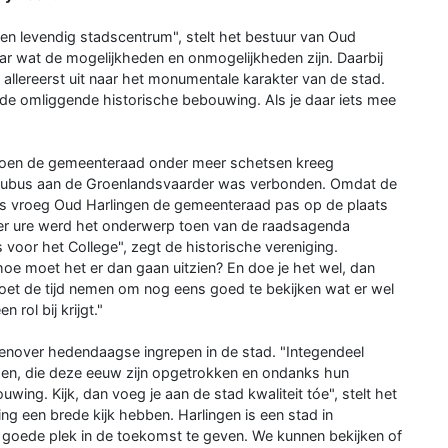
een levendig stadscentrum", stelt het bestuur van Oud
ar wat de mogelijkheden en onmogelijkheden zijn. Daarbij
 allereerst uit naar het monumentale karakter van de stad.
n de omliggende historische bebouwing. Als je daar iets mee
 toen de gemeenteraad onder meer schetsen kreeg
n kubus aan de Groenlandsvaarder was verbonden. Omdat de
was vroeg Oud Harlingen de gemeenteraad pas op de plaats
fder ure werd het onderwerp toen van de raadsagenda
oor het College", zegt de historische vereniging.
hoe moet het er dan gaan uitzien? En doe je het wel, dan
 moet de tijd nemen om nog eens goed te bekijken wat er wel
 rol bij krijgt."
genover hedendaagse ingrepen in de stad. "Integendeel
den, die deze eeuw zijn opgetrokken en ondanks hun
ing. Kijk, dan voeg je aan de stad kwaliteit tóe", stelt het
ging een brede kijk hebben. Harlingen is een stad in
n goede plek in de toekomst te geven. We kunnen bekijken of