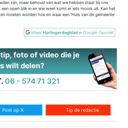
kheden zijn, maar behoud van wat we hebben staat bij ons
 een open blik in en wie weet komt er iets moois uit. Kan het
keken moeten worden hoe en waar een 'Huis van de gemeente'
Maak
Harlingerdagblad
je Google-favoriet
ip, foto of video die je
s wilt delen?
.
06 - 574 71 321
Post op X
Tip de redactie