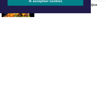
Ik accepteer cookies
Aantal fastfoodzaken in 20 jaar bijna
verdubbeld
ONZE
PARTNERS