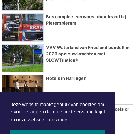
Bus compleet verwoest door brand bij
Pietersbierum
VVV Waterland van Friesland bundelt in
2026 opnieuw krachten met
SLOWTriatlon®
Hotels in Harlingen
Deze website maakt gebruik van cookies om
SC Cambuur afgedroogd door Excelsior
ervoor te zorgen dat u de beste ervaring krijgt
bij rentree in Eredivisie
op onze website
Lees meer