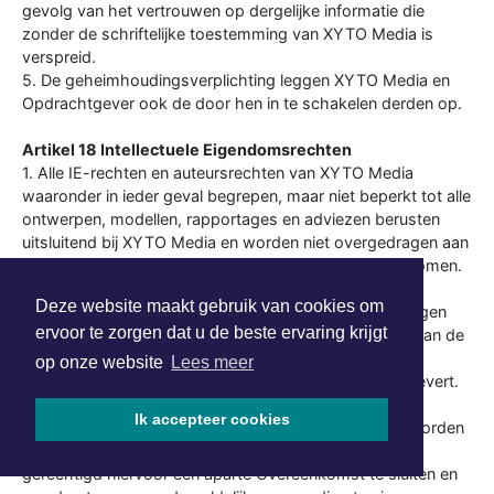
gevolg van het vertrouwen op dergelijke informatie die
zonder de schriftelijke toestemming van XYTO Media is
verspreid.
5. De geheimhoudingsverplichting leggen XYTO Media en
Opdrachtgever ook de door hen in te schakelen derden op.
Artikel 18 Intellectuele Eigendomsrechten
1. Alle IE-rechten en auteursrechten van XYTO Media
waaronder in ieder geval begrepen, maar niet beperkt tot alle
ontwerpen, modellen, rapportages en adviezen berusten
uitsluitend bij XYTO Media en worden niet overgedragen aan
Opdrachtgever tenzij uitdrukkelijk anders overeengekomen.
Alle IE-rechten en auteursrechten van Opdrachtgever
Deze website maakt gebruik van cookies om
berusten bij Opdrachtgever en worden niet overgedragen
ervoor te zorgen dat u de beste ervaring krijgt
aan XYTO Media. XYTO Media verkrijgt ten behoeve van de
uitvoering van de Overeenkomst een onherroepelijk
op onze website
Lees meer
gebruiksrecht van al hetgeen dat Opdrachtgever aanlevert.
2. Indien overeengekomen is dat één of meerdere van
Ik accepteer cookies
voorgenoemde zaken c.q. werken van XYTO Media worden
overgedragen aan Opdrachtgever, is XYTO Media
gerechtigd hiervoor een aparte Overeenkomst te sluiten en