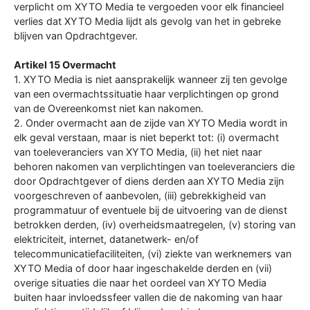
verplicht om XYTO Media te vergoeden voor elk financieel
verlies dat XYTO Media lijdt als gevolg van het in gebreke
blijven van Opdrachtgever.
Artikel 15 Overmacht
1. XYTO Media is niet aansprakelijk wanneer zij ten gevolge
van een overmachtssituatie haar verplichtingen op grond
van de Overeenkomst niet kan nakomen.
2. Onder overmacht aan de zijde van XYTO Media wordt in
elk geval verstaan, maar is niet beperkt tot: (i) overmacht
van toeleveranciers van XYTO Media, (ii) het niet naar
behoren nakomen van verplichtingen van toeleveranciers die
door Opdrachtgever of diens derden aan XYTO Media zijn
voorgeschreven of aanbevolen, (iii) gebrekkigheid van
programmatuur of eventuele bij de uitvoering van de dienst
betrokken derden, (iv) overheidsmaatregelen, (v) storing van
elektriciteit, internet, datanetwerk- en/of
telecommunicatiefaciliteiten, (vi) ziekte van werknemers van
XYTO Media of door haar ingeschakelde derden en (vii)
overige situaties die naar het oordeel van XYTO Media
buiten haar invloedssfeer vallen die de nakoming van haar