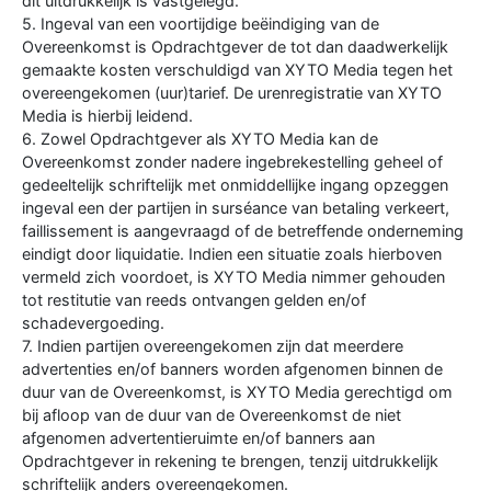
dit uitdrukkelijk is vastgelegd.
5. Ingeval van een voortijdige beëindiging van de
Overeenkomst is Opdrachtgever de tot dan daadwerkelijk
gemaakte kosten verschuldigd van XYTO Media tegen het
overeengekomen (uur)tarief. De urenregistratie van XYTO
Media is hierbij leidend.
6. Zowel Opdrachtgever als XYTO Media kan de
Overeenkomst zonder nadere ingebrekestelling geheel of
gedeeltelijk schriftelijk met onmiddellijke ingang opzeggen
ingeval een der partijen in surséance van betaling verkeert,
faillissement is aangevraagd of de betreffende onderneming
eindigt door liquidatie. Indien een situatie zoals hierboven
vermeld zich voordoet, is XYTO Media nimmer gehouden
tot restitutie van reeds ontvangen gelden en/of
schadevergoeding.
7. Indien partijen overeengekomen zijn dat meerdere
advertenties en/of banners worden afgenomen binnen de
duur van de Overeenkomst, is XYTO Media gerechtigd om
bij afloop van de duur van de Overeenkomst de niet
afgenomen advertentieruimte en/of banners aan
Opdrachtgever in rekening te brengen, tenzij uitdrukkelijk
schriftelijk anders overeengekomen.