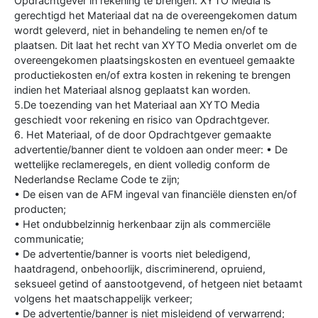
Opdrachtgever in rekening te brengen. XYTO Media is
gerechtigd het Materiaal dat na de overeengekomen datum
wordt geleverd, niet in behandeling te nemen en/of te
plaatsen. Dit laat het recht van XYTO Media onverlet om de
overeengekomen plaatsingskosten en eventueel gemaakte
productiekosten en/of extra kosten in rekening te brengen
indien het Materiaal alsnog geplaatst kan worden.
5.De toezending van het Materiaal aan XYTO Media
geschiedt voor rekening en risico van Opdrachtgever.
6. Het Materiaal, of de door Opdrachtgever gemaakte
advertentie/banner dient te voldoen aan onder meer: • De
wettelijke reclameregels, en dient volledig conform de
Nederlandse Reclame Code te zijn;
• De eisen van de AFM ingeval van financiële diensten en/of
producten;
• Het ondubbelzinnig herkenbaar zijn als commerciële
communicatie;
• De advertentie/banner is voorts niet beledigend,
haatdragend, onbehoorlijk, discriminerend, opruiend,
seksueel getind of aanstootgevend, of hetgeen niet betaamt
volgens het maatschappelijk verkeer;
• De advertentie/banner is niet misleidend of verwarrend;