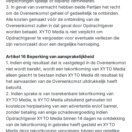
verplichtingen tijdelijk of blijvend verhinderen.
3. In geval van overmacht hebben beide Partijen het recht
om de Overeenkomst geheel of gedeeltelijk te ontbinden.
Alle kosten gemaakt vóór de ontbinding van de
Overeenkomst zullen in dat geval door Opdrachtgever
worden betaald. XYTO Media is niet verplicht om
Opdrachtgever te vergoeden voor eventuele verliezen die
zijn veroorzaakt door een dergelijke herroeping.
Artikel 16 Beperking van aansprakelijkheid
1. Indien enig resultaat dat is vastgelegd in de Overeenkomst
niet wordt bereikt, wordt een tekortkoming van XYTO Media
alleen geacht te bestaan indien XYTO Media dit resultaat bij
het aanvaarden van de Overeenkomst uitdrukkelijk heeft
beloofd.
2. Indien sprake is van toerekenbare tekortkoming van
XYTO Media, is XYTO Media uitsluitend gehouden tot
kosteloze herplaatsing van een advertentie en/of banner,
zonder betaling van enige schadevergoeding indien
Opdrachtgever XYTO Media binnen 14 dagen na ontdekking
van de tekortkoming in gebreke heeft gesteld en XYTO
Media deze tekortkoming vervolgens binnen een redelijke