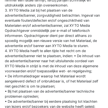
nimmer een fatale termijn, tenzij partijen schriftelijk en
uitdrukkelijk anders zijn overeenkomen.
3. XYTO Media zal bij het plaatsen van de
advertentie/banner, zorgvuldigheid betrachten. Ingeval van
eventuele fouten/defecten en/of ongeschiktheid van
Materialen en/of advertentie/banner, zal XYTO Media
Opdrachtgever onmiddellijk per e-mail of telefonisch
informeren. Opdrachtgever dient per direct althans zo
spoedig mogelijk een nieuwe versie van het Materiaal, de
advertentie en/of banner aan XYTO Media te sturen.
4. XYTO Media heeft te allen tijde het recht om de
advertentie/banner niet te plaatsen, indien: • De inhoud van
de advertentie/banner naar het uitsluitende oordeel van
XYTO Media in strijd is met de inhoud van deze algemene
voorwaarden en/of toepasselijke wet- en regelgeving;
• De informatiedrager waarop het Materiaal wordt
aangeleverd defect of onbruikbaar is, of het Materiaal zelf
niet geschikt is om te plaatsen;
• Bij het plaatsen van de advertentie/banner technische
problemen optreden;
• De advertentie/banner bij eerdere plaatsing tot klachten
van lezers en/of bezoekers van de website heeft geleid;