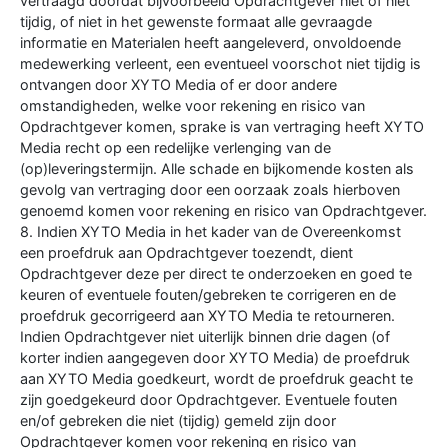
vertraagd doordat bijvoorbeeld Opdrachtgever niet of niet
tijdig, of niet in het gewenste formaat alle gevraagde
informatie en Materialen heeft aangeleverd, onvoldoende
medewerking verleent, een eventueel voorschot niet tijdig is
ontvangen door XYTO Media of er door andere
omstandigheden, welke voor rekening en risico van
Opdrachtgever komen, sprake is van vertraging heeft XYTO
Media recht op een redelijke verlenging van de
(op)leveringstermijn. Alle schade en bijkomende kosten als
gevolg van vertraging door een oorzaak zoals hierboven
genoemd komen voor rekening en risico van Opdrachtgever.
8. Indien XYTO Media in het kader van de Overeenkomst
een proefdruk aan Opdrachtgever toezendt, dient
Opdrachtgever deze per direct te onderzoeken en goed te
keuren of eventuele fouten/gebreken te corrigeren en de
proefdruk gecorrigeerd aan XYTO Media te retourneren.
Indien Opdrachtgever niet uiterlijk binnen drie dagen (of
korter indien aangegeven door XYTO Media) de proefdruk
aan XYTO Media goedkeurt, wordt de proefdruk geacht te
zijn goedgekeurd door Opdrachtgever. Eventuele fouten
en/of gebreken die niet (tijdig) gemeld zijn door
Opdrachtgever komen voor rekening en risico van