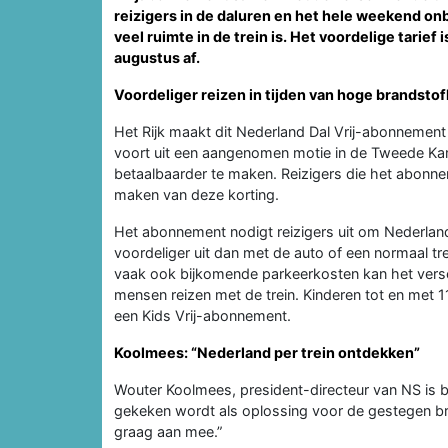
reizigers in de daluren en het hele weekend o
veel ruimte in de trein is.
Het voordelige tarief 
augustus af.
Voordeliger reizen in tijden van hoge brandsto
Het Rijk maakt dit Nederland Dal Vrij-abonnement
voort uit een aangenomen motie in de Tweede Kam
betaalbaarder te maken. Reizigers die het abonne
maken van deze korting.
Het abonnement nodigt reizigers uit om Nederland
voordeliger uit dan met de auto of een normaal t
vaak ook bijkomende parkeerkosten kan het versch
mensen reizen met de trein. Kinderen tot en met 11 
een Kids Vrij-abonnement.
Koolmees: “Nederland per trein ontdekken”
Wouter Koolmees, president-directeur van NS is bl
gekeken wordt als oplossing voor de gestegen bra
graag aan mee.”