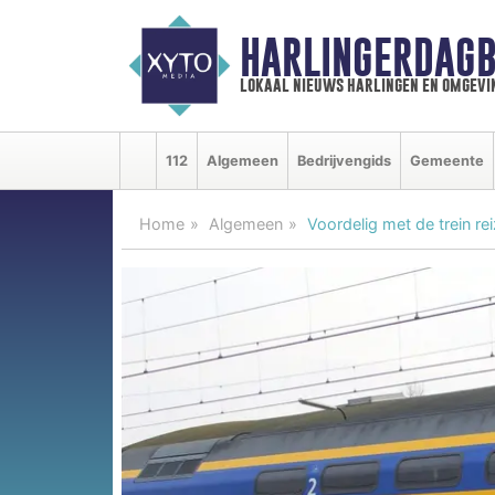
HARLINGERDAGB
lokaal nieuws harlingen en omgevi
112
Algemeen
Bedrijvengids
Gemeente
Home
Algemeen
Voordelig met de trein rei