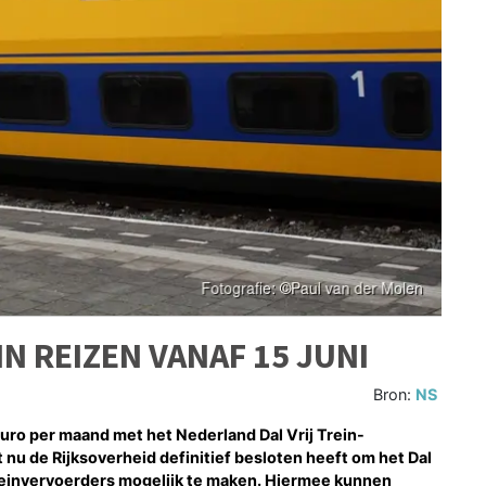
N REIZEN VANAF 15 JUNI
Bron:
NS
euro per maand met het Nederland Dal Vrij Trein-
t nu de Rijksoverheid definitief besloten heeft om het Dal
einvervoerders mogelijk te maken. Hiermee kunnen