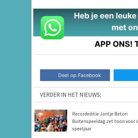
Heb je een leuke t
met on
APP ONS!
T
Deel op Facebook
VERDER IN HET NIEUWS:
Recordeditie Jantje Beton
Buitenspeeldag zet toon voor d
speeljaar