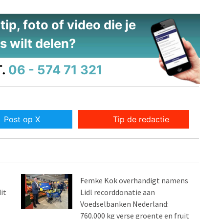
ip, foto of video die je
s wilt delen?
.
06 - 574 71 321
Post op X
Tip de redactie
Femke Kok overhandigt namens
it
Lidl recorddonatie aan
Voedselbanken Nederland:
760.000 kg verse groente en fruit