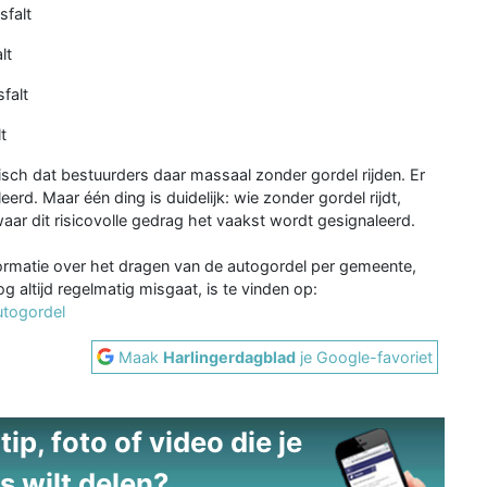
sfalt
lt
falt
t
isch dat bestuurders daar massaal zonder gordel rijden. Er
rd. Maar één ding is duidelijk: wie zonder gordel rijdt,
waar dit risicovolle gedrag het vaakst wordt gesignaleerd.
ormatie over het dragen van de autogordel per gemeente,
 altijd regelmatig misgaat, is te vinden op:
utogordel
Maak
Harlingerdagblad
je Google-favoriet
ip, foto of video die je
s wilt delen?