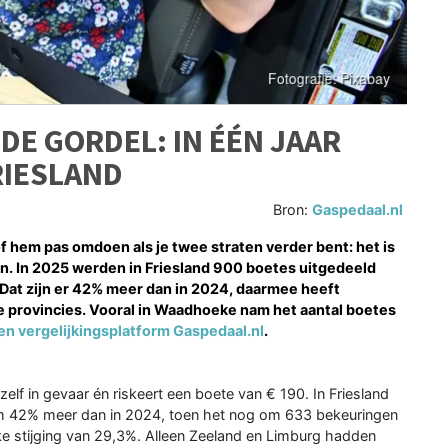
DE GORDEL: IN ÉÉN JAAR
RIESLAND
Bron:
Gaspedaal.nl
of hem pas omdoen als je twee straten verder bent: het is
en. In 2025 werden in Friesland 900 boetes uitgedeeld
 Dat zijn er 42% meer dan in 2024, daarmee heeft
le provincies. Vooral in Waadhoeke nam het aantal boetes
en vergelijkingsplatform Gaspedaal.nl
.
zelf in gevaar én riskeert een boete van € 190. In Friesland
uim 42% meer dan in 2024, toen het nog om 633 bekeuringen
ijke stijging van 29,3%. Alleen Zeeland en Limburg hadden