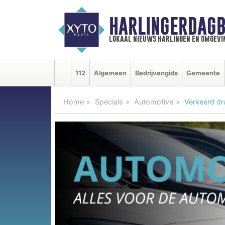
HARLINGERDAGB
lokaal nieuws harlingen en omgevi
112
Algemeen
Bedrijvengids
Gemeente
Home
Specials
Automotive
Verkeerd dr