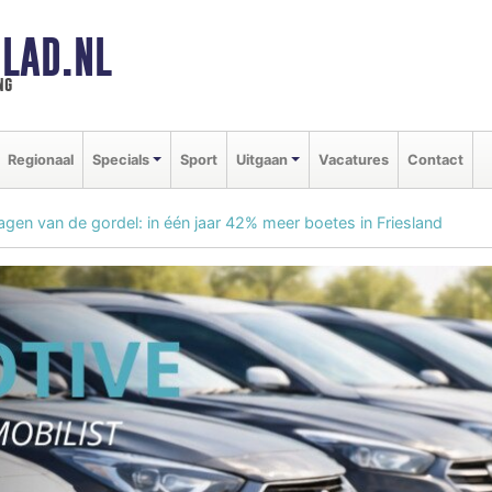
LAD.NL
ng
Regionaal
Specials
Sport
Uitgaan
Vacatures
Contact
agen van de gordel: in één jaar 42% meer boetes in Friesland