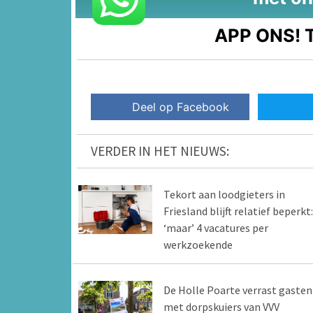
APP ONS!
T
Deel op Facebook
VERDER IN HET NIEUWS:
Tekort aan loodgieters in
Friesland blijft relatief beperkt:
‘maar’ 4 vacatures per
werkzoekende
De Holle Poarte verrast gasten
met dorpskuiers van VVV