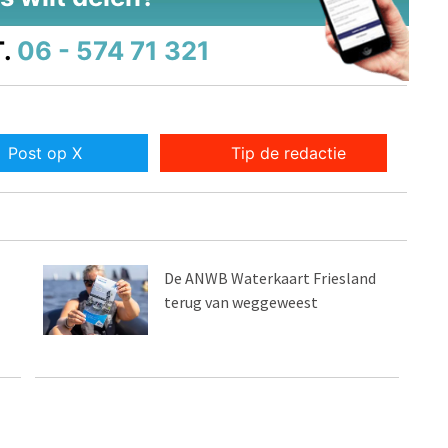
.
06 - 574 71 321
Post op X
Tip de redactie
De ANWB Waterkaart Friesland
terug van weggeweest