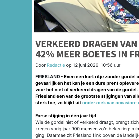
VERKEERD DRAGEN VAN 
42% MEER BOETES IN F
Door
Redactie
op
12 juni 2026, 10:56 uur
FRIESLAND -
Even een kort ritje zonder gordel 
gevaarlijk én het kan je een dure prent oplever
voor het niet of verkeerd dragen van de gordel.
Friesland een van de grootste stijgingen van al
sterk toe, zo blijkt uit
onderzoek van occasion- 
Forse stijging in één jaar tijd
Wie de gordel niet of verkeerd draagt, brengt zich
kregen vorig jaar 900 mensen zo'n bekeuring: r
ging. Daarmee zit Friesland flink boven de landel