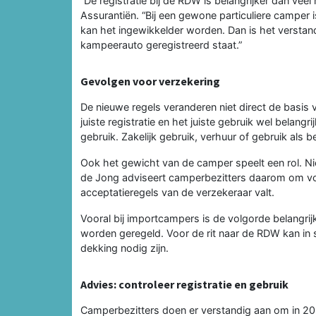
“De registratie bij de RDW is belangrijker dan v
Assurantiën. “Bij een gewone particuliere camper
kan het ingewikkelder worden. Dan is het verstand
kampeerauto geregistreerd staat.”
Gevolgen voor verzekering
De nieuwe regels veranderen niet direct de basis
juiste registratie en het juiste gebruik wel belangri
gebruik. Zakelijk gebruik, verhuur of gebruik als b
Ook het gewicht van de camper speelt een rol. Ni
de Jong adviseert camperbezitters daarom om vo
acceptatieregels van de verzekeraar valt.
Vooral bij importcampers is de volgorde belangrij
worden geregeld. Voor de rit naar de RDW kan in
dekking nodig zijn.
Advies: controleer registratie en gebruik
Camperbezitters doen er verstandig aan om in 202