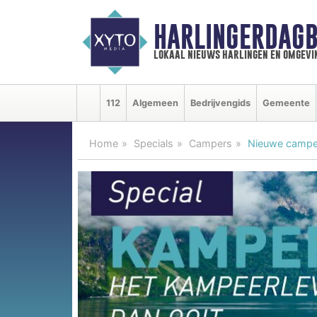
HARLINGERDAGB
lokaal nieuws harlingen en omgevi
112
Algemeen
Bedrijvengids
Gemeente
Home
Specials
Campers
Nieuwe camper