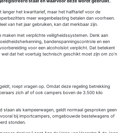
eregistreerd staat en waarvoor deze wordt gebruikt.
 langer het kwarttarief, maar het halftarief voor de
amperbezitters meer wegenbelasting betalen dan voorheen.
el van het jaar gebruiken, kan dat merkbaar zijn.
e maken met verplichte veiligheidssystemen. Denk aan
rmoeidheidsherkenning, bandenspanningscontrole en een
voorbereiding voor een alcoholslot verplicht. Dat betekent
r wel dat het voertuig technisch geschikt moet zijn om zo’n
 geldt, roept vragen op. Omdat deze regeling betrekking
eraars zich af of ook campers boven de 3.500 kilo
erd staan als kampeerwagen, geldt normaal gesproken geen
g, vooral bij importcampers, omgebouwde bestelwagens of
eerd stonden.