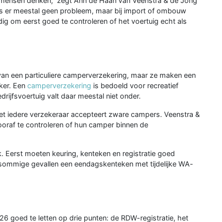
eel mensen denken,” zegt Ann de Haan van Veenstra & de Jong
 is er meestal geen probleem, maar bij import of ombouw
ig om eerst goed te controleren of het voertuig echt als
 van een particuliere camperverzekering, maar ze maken een
jker. Een
camperverzekering
is bedoeld voor recreatief
edrijfsvoertuig valt daar meestal niet onder.
et iedere verzekeraar accepteert zware campers. Veenstra &
oraf te controleren of hun camper binnen de
k. Eerst moeten keuring, kenteken en registratie goed
 sommige gevallen een eendagskenteken met tijdelijke WA-
6 goed te letten op drie punten: de RDW-registratie, het