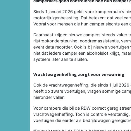
camperaars goed controleren hoe hun camper g
Sinds 1 januari 2026 geldt voor kampeerauto’s niet
motorrijtuigenbelasting. Dat betekent dat veel c
Vooral voor mensen die hun camper slechts een de
Daarnaast krijgen nieuwe campers steeds vaker t
rijstrookondersteuning, noodremassistentie, ve
event data recorder. Ook is bij nieuwe voertuigen 
niet dat iedere camper een alcoholslot krijgt, maa
systeem later aan te sluiten.
Vrachtwagenheffing zorgt voor verwarring
Ook de vrachtwagenheffing, die sinds 1 juli 2026
heeft op zware voertuigen, vragen sommige camp
hieronder vallen.
Voor campers die bij de RDW correct geregistre
vrachtwagenheffing. Toch is controle verstandi
voertuigen die eerder als bedrijfswagen geregistr