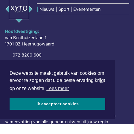
|
Nieuws | Sport | Evenementen
Hoofdvestiging:
van Benthuizenlaan 1
1701 BZ Heerhugowaard
072 8200 600
redactie@xyto.nl
www.xyto.nl
Deze website maakt gebruik van cookies om
ervoor te zorgen dat u de beste ervaring krijgt
SOCIAL MEDIA
op onze website
Lees meer
Ik accepteer cookies
NIEUWSBRIEF AANMELDEN
Schrijf je in voor onze nieuwsbrief en krijg wekelijks een
samenvatting van alle gebeurtenissen uit jouw regio.