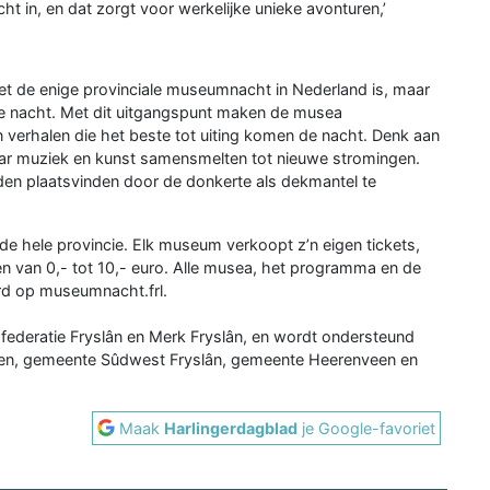
ht in, en dat zorgt voor werkelijke unieke avonturen,’
et de enige provinciale museumnacht in Nederland is, maar
e nacht. Met dit uitgangspunt maken de musea
verhalen die het beste tot uiting komen de nacht. Denk aan
waar muziek en kunst samensmelten tot nieuwe stromingen.
nden plaatsvinden door de donkerte als dekmantel te
e hele provincie. Elk museum verkoopt z’n eigen tickets,
ren van 0,- tot 10,- euro. Alle musea, het programma en de
rd op museumnacht.frl.
federatie Fryslân en Merk Fryslân, en wordt ondersteund
den, gemeente Sûdwest Fryslân, gemeente Heerenveen en
Maak
Harlingerdagblad
je Google-favoriet