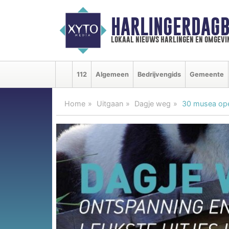
HARLINGERDAGB
lokaal nieuws harlingen en omgevi
112
Algemeen
Bedrijvengids
Gemeente
Home
Uitgaan
Dagje weg
30 musea op