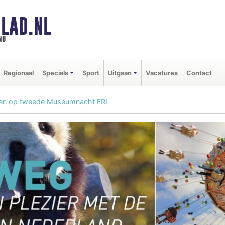
LAD.NL
ng
Regionaal
Specials
Sport
Uitgaan
Vacatures
Contact
en op tweede Museumnacht FRL