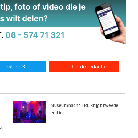
ip, foto of video die je
s wilt delen?
.
06 - 574 71 321
Post op X
Tip de redactie
Museumnacht FRL krijgt tweede
editie
st