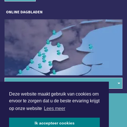
ONLINE DAGBLADEN
Overige dagbladen in de regio
Deze website maakt gebruik van cookies om
ervoor te zorgen dat u de beste ervaring krijgt
Algemene voorwaarden
op onze website
Lees meer
Disclaimer
Privacy Statement
Ik accepteer cookies