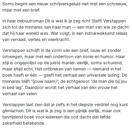
Soms begint een nieuw schrijversgeluid niet met een schreeuw,
maar met een brief.
In haar debuutroman Dit is wat ik je zeg richt Steffi Verstappen
zich tot de minnares van haar man — een man van wie ze dacht
dat hij haar wereld was. Wat volgt, is een indrukwekkend relaas
van verraad, verlies en veerkracht.
Verstappen schrijft in de vorm van een brief, rauw en zonder
omwegen, maar met een ondertoon van ironie en humor. Haar
stijl is ongepolijst op de juiste manier: eerlijk, soms schurend,
maar altijd echt. Het ontbreken van namen — niemand in het
boek heeft er één — geeft het verhaal een universele lading. De
minnares blijft “(jouw naam)”, de echtgenoot “de man die bij jou
in bed lag”. Daardoor wordt het verhaal van één vrouw het
verhaal van velen.
Verstappen laat zien dat je zelfs in het diepste verdriet nog kunt
glimlachen. Dit is wat ik je zeg is een pijnlijk eerlijk, maar ook
bevrijdend boek voor iedereen die ooit dacht dat liefde
zekerheid betekende.