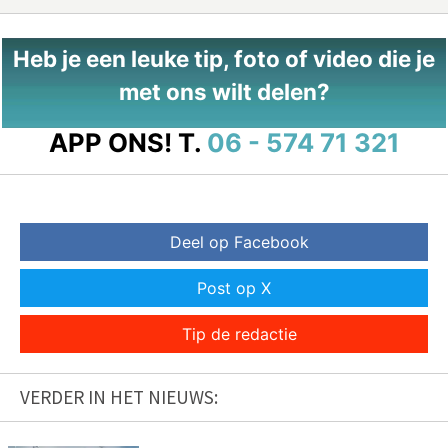
Heb je een leuke tip, foto of video die je
met ons wilt delen?
APP ONS!
T.
06 - 574 71 321
Deel op Facebook
Post op X
Tip de redactie
VERDER IN HET NIEUWS: