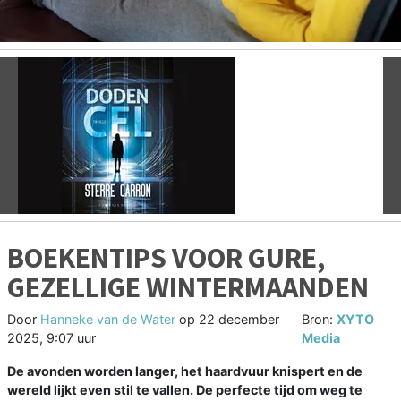
Vorige
V
BOEKENTIPS VOOR GURE,
GEZELLIGE WINTERMAANDEN
Door
Hanneke van de Water
op
22 december
Bron:
XYTO
2025, 9:07 uur
Media
De avonden worden langer, het haardvuur knispert en de
wereld lijkt even stil te vallen. De perfecte tijd om weg te