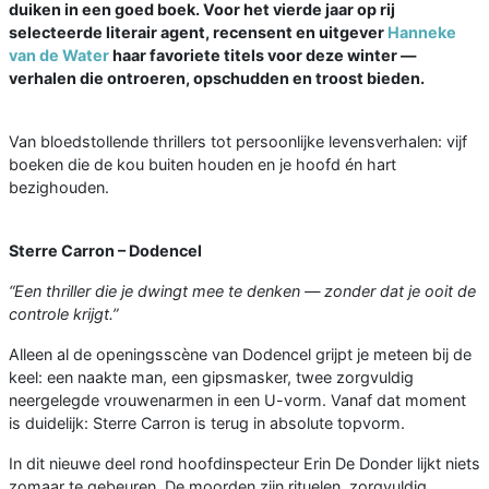
duiken in een goed boek. Voor het vierde jaar op rij
selecteerde literair agent, recensent en uitgever
Hanneke
van de Water
haar favoriete titels voor deze winter —
verhalen die ontroeren, opschudden en troost bieden.
Van bloedstollende thrillers tot persoonlijke levensverhalen: vijf
boeken die de kou buiten houden en je hoofd én hart
bezighouden.
Sterre Carron – Dodencel
“Een thriller die je dwingt mee te denken — zonder dat je ooit de
controle krijgt.”
Alleen al de openingsscène van Dodencel grijpt je meteen bij de
keel: een naakte man, een gipsmasker, twee zorgvuldig
neergelegde vrouwenarmen in een U-vorm. Vanaf dat moment
is duidelijk: Sterre Carron is terug in absolute topvorm.
In dit nieuwe deel rond hoofdinspecteur Erin De Donder lijkt niets
zomaar te gebeuren. De moorden zijn rituelen, zorgvuldig