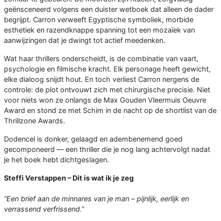
geënsceneerd volgens een duister wetboek dat alleen de dader
begrijpt. Carron verweeft Egyptische symboliek, morbide
esthetiek en razendknappe spanning tot een mozaïek van
aanwijzingen dat je dwingt tot actief meedenken.
Wat haar thrillers onderscheidt, is de combinatie van vaart,
psychologie en filmische kracht. Elk personage heeft gewicht,
elke dialoog snijdt hout. En toch verliest Carron nergens de
controle: de plot ontvouwt zich met chirurgische precisie. Niet
voor niets won ze onlangs de Max Gouden Vleermuis Oeuvre
Award en stond ze met Schim in de nacht op de shortlist van de
Thrillzone Awards.
Dodencel is donker, gelaagd en adembenemend goed
gecomponeerd — een thriller die je nog lang achtervolgt nadat
je het boek hebt dichtgeslagen.
Steffi Verstappen – Dit is wat ik je zeg
“Een brief aan de minnares van je man – pijnlijk, eerlijk en
verrassend verfrissend.”