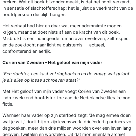
breken. Wat dit boek bijzonder maakt, is dat het nooit verzandt
in sensatie of slachtofferschap: het is juist de veerkracht van de
hoofdpersoon die blijft hangen.
Het verhaal had hier en daar wat meer ademruimte mogen
krijgen, maar dat doet niets af aan de kracht van dit boek.
Misbruikt is een indringende roman over overleven, zelfrespect
en de zoektocht naar licht na duisternis — actueel,
confronterend en eerlijk.
Corien van Zweden – Het geloof van mijn vader
“Een dochter, een kast vol dagboeken en de vraag: wat geloof
je als alles op losse schroeven staat?”
Met Het geloof van mijn vader voegt Corien van Zweden een
indrukwekkend hoofdstuk toe aan de Nederlandse literaire non-
fictie.
Wanneer haar vader op zijn sterfbed zegt: “Je mag ermee doen
wat je wilt,” doelt hij op zijn levenswerk: drieëndertig ordners vol
dagboeken, meer dan drie miljoen woorden over een leven lang
geloven, twijfelen en worstelen. Uit dat monumentale archief