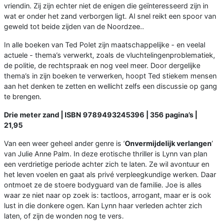
vriendin. Zij zijn echter niet de enigen die geïnteresseerd zijn in
wat er onder het zand verborgen ligt. Al snel reikt een spoor van
geweld tot beide zijden van de Noordzee..
In alle boeken van Ted Polet zijn maatschappelijke - en veelal
actuele - thema’s verwerkt, zoals de vluchtelingenproblematiek,
de politie, de rechtspraak en nog veel meer. Door dergelijke
thema’s in zijn boeken te verwerken, hoopt Ted stiekem mensen
aan het denken te zetten en wellicht zelfs een discussie op gang
te brengen.
Drie meter zand | ISBN 9789493245396 | 356 pagina’s |
21,95
Van een weer geheel ander genre is ‘
Onvermijdelijk verlangen
’
van Julie Anne Palm. In deze erotische thriller is Lynn van plan
een verdrietige periode achter zich te laten. Ze wil avontuur en
het leven voelen en gaat als privé verpleegkundige werken. Daar
ontmoet ze de stoere bodyguard van de familie. Joe is alles
waar ze niet naar op zoek is: tactloos, arrogant, maar er is ook
lust in die donkere ogen. Kan Lynn haar verleden achter zich
laten, of zijn de wonden nog te vers.