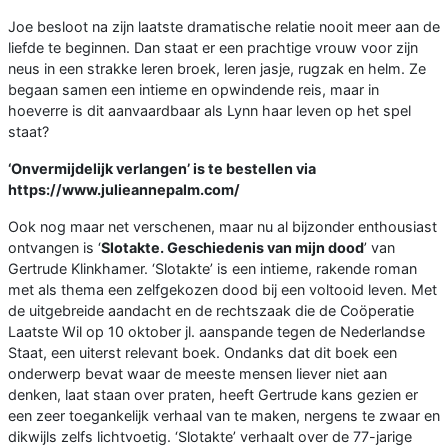
Joe besloot na zijn laatste dramatische relatie nooit meer aan de
liefde te beginnen. Dan staat er een prachtige vrouw voor zijn
neus in een strakke leren broek, leren jasje, rugzak en helm. Ze
begaan samen een intieme en opwindende reis, maar in
hoeverre is dit aanvaardbaar als Lynn haar leven op het spel
staat?
‘Onvermijdelijk verlangen’ is te bestellen via
https://www.julieannepalm.com/
Ook nog maar net verschenen, maar nu al bijzonder enthousiast
ontvangen is ‘
Slotakte. Geschiedenis van mijn dood
’ van
Gertrude Klinkhamer. ‘Slotakte’ is een intieme, rakende roman
met als thema een zelfgekozen dood bij een voltooid leven. Met
de uitgebreide aandacht en de rechtszaak die de Coöperatie
Laatste Wil op 10 oktober jl. aanspande tegen de Nederlandse
Staat, een uiterst relevant boek. Ondanks dat dit boek een
onderwerp bevat waar de meeste mensen liever niet aan
denken, laat staan over praten, heeft Gertrude kans gezien er
een zeer toegankelijk verhaal van te maken, nergens te zwaar en
dikwijls zelfs lichtvoetig. ‘Slotakte’ verhaalt over de 77-jarige