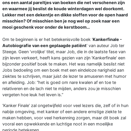
ons een aantal pareltjes van boeken die net verschenen zijn
en waarmee jij beslist de koude winterdagen wel doorkomt.
Lekker met een dekentje en dikke sloffen voor de open haard
misschien? Of misschien ben je nog wel op zoek naar een
mooi geschenk voor onder de kerstboom…
Om te beginnen is er het betekenisvolle boek ‘
Kankerfinale -
Autobiografie van een geplaagde patiënt
’ van auteur Job ter
Steege. Geen ‘vrolijke’ titel, maar Job, die in de laatste fase van
zijn leven verkeert, heeft kans gezien van zijn ‘Kankerfinale’ een
bijzonder positief boek te maken. Het was namelijk beslist niet
Jobs bedoeling om een boek met een eindeloze narigheid aan
ziektes te schrijven, maar juist de lezer te amuseren met humor
en afleiding. Job: “het is goed om nare kwalen af en toe te
relativeren en de lach niet te mijden, anders zou je misschien
vergeten hoe leuk het leven is.”
‘Kanker Finale’ zal ongetwijfeld voor veel lezers die, zelf of in hun
nabije omgeving, met kanker of een andere ernstige ziekte te
maken hebben, voor veel herkenning zorgen, maar dit boek zal
vooral een opwekkende en luchtige noot in een moeilijke
periode betekenen.