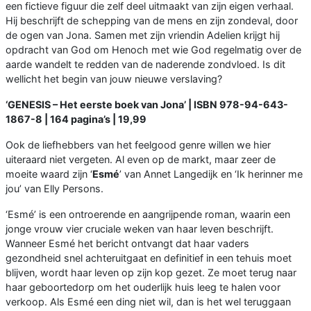
een fictieve figuur die zelf deel uitmaakt van zijn eigen verhaal.
Hij beschrijft de schepping van de mens en zijn zondeval, door
de ogen van Jona. Samen met zijn vriendin Adelien krijgt hij
opdracht van God om Henoch met wie God regelmatig over de
aarde wandelt te redden van de naderende zondvloed. Is dit
wellicht het begin van jouw nieuwe verslaving?
‘GENESIS – Het eerste boek van Jona’ | ISBN 978-94-643-
1867-8 | 164 pagina’s | 19,99
Ook de liefhebbers van het feelgood genre willen we hier
uiteraard niet vergeten. Al even op de markt, maar zeer de
moeite waard zijn ‘
Esmé
’ van Annet Langedijk en ‘Ik herinner me
jou’ van Elly Persons.
‘Esmé’ is een ontroerende en aangrijpende roman, waarin een
jonge vrouw vier cruciale weken van haar leven beschrijft.
Wanneer Esmé het bericht ontvangt dat haar vaders
gezondheid snel achteruitgaat en definitief in een tehuis moet
blijven, wordt haar leven op zijn kop gezet. Ze moet terug naar
haar geboortedorp om het ouderlijk huis leeg te halen voor
verkoop. Als Esmé een ding niet wil, dan is het wel teruggaan