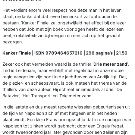
Het verdient enorm veel respect hoe deze man in het leven
staat, ondanks dat dat leven binnenkort zal ophouden te
bestaan. ‘Kanker Finale’ zal ongetwijfeld het effect bij de lezer
hebben dat Job met zijn boek voor ogen heeft: de lezer een
beetje relativiteitszin bijbrengen en een lach op het gezicht
bezorgen.
Kanker Finale | ISBN 9789464657210 | 296 pagina’s | 21,50
Zeker ook het vermelden waard is de thriller ‘
Drie meter zand
’.
Ted is Leidenaar, maar verblijft met regelmaat in onze mooie
regio aangezien zijn boot in de jachthaven van Andijk ligt. Dat,
de plezier- en scheepsvaart, is ook meteen het thema van de
thrillers van deze auteur. Hij schreef er inmiddels al drie: ‘De
Batavier’, ‘Het Transport’ en ‘Drie meter zand’.
In die laatste en dus meest recente wisselen gebeurtenissen uit
de tijd van Napoleon zich af met hetgeen er in het heden
plaatsvindt. Een klein Frans oorlogsschip dat in de nadagen van
Napoleon tot zinken wordt gebracht door een Engels fregat,
wordt tweehonderd jaar later gevonden door een zeiler en zijn