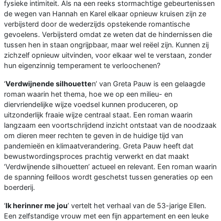
fysieke intimiteit. Als na een reeks stormachtige gebeurtenissen
de wegen van Hannah en Karel elkaar opnieuw kruisen zijn ze
verbijsterd door de wederzijds opstekende romantische
gevoelens. Verbijsterd omdat ze weten dat de hindernissen die
tussen hen in staan ongrijpbaar, maar wel reëel zijn. Kunnen zij
zichzelf opnieuw uitvinden, voor elkaar wel te verstaan, zonder
hun eigenzinnig temperament te verloochenen?
‘
Verdwijnende silhouette
n’ van Greta Pauw is een gelaagde
roman waarin het thema, hoe we op een milieu- en
diervriendelijke wijze voedsel kunnen produceren, op
uitzonderlijk fraaie wijze centraal staat. Een roman waarin
langzaam een voortschrijdend inzicht ontstaat van de noodzaak
om dieren meer rechten te geven in de huidige tijd van
pandemieën en klimaatverandering. Greta Pauw heeft dat
bewustwordingsproces prachtig verwerkt en dat maakt
‘Verdwijnende silhouetten’ actueel en relevant. Een roman waarin
de spanning feilloos wordt geschetst tussen generaties op een
boerderij.
‘
Ik herinner me jou
’ vertelt het verhaal van de 53-jarige Ellen.
Een zelfstandige vrouw met een fijn appartement en een leuke