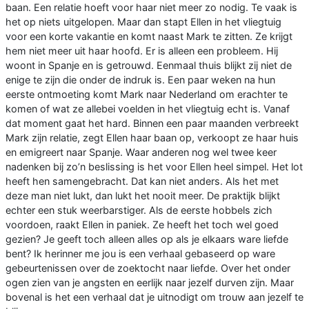
baan. Een relatie hoeft voor haar niet meer zo nodig. Te vaak is
het op niets uitgelopen. Maar dan stapt Ellen in het vliegtuig
voor een korte vakantie en komt naast Mark te zitten. Ze krijgt
hem niet meer uit haar hoofd. Er is alleen een probleem. Hij
woont in Spanje en is getrouwd. Eenmaal thuis blijkt zij niet de
enige te zijn die onder de indruk is. Een paar weken na hun
eerste ontmoeting komt Mark naar Nederland om erachter te
komen of wat ze allebei voelden in het vliegtuig echt is. Vanaf
dat moment gaat het hard. Binnen een paar maanden verbreekt
Mark zijn relatie, zegt Ellen haar baan op, verkoopt ze haar huis
en emigreert naar Spanje. Waar anderen nog wel twee keer
nadenken bij zo’n beslissing is het voor Ellen heel simpel. Het lot
heeft hen samengebracht. Dat kan niet anders. Als het met
deze man niet lukt, dan lukt het nooit meer. De praktijk blijkt
echter een stuk weerbarstiger. Als de eerste hobbels zich
voordoen, raakt Ellen in paniek. Ze heeft het toch wel goed
gezien? Je geeft toch alleen alles op als je elkaars ware liefde
bent? Ik herinner me jou is een verhaal gebaseerd op ware
gebeurtenissen over de zoektocht naar liefde. Over het onder
ogen zien van je angsten en eerlijk naar jezelf durven zijn. Maar
bovenal is het een verhaal dat je uitnodigt om trouw aan jezelf te