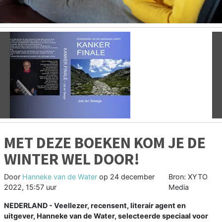
Vorige
V
MET DEZE BOEKEN KOM JE DE
WINTER WEL DOOR!
Door
Hanneke van de Water
op
24 december
Bron: XYTO
2022, 15:57 uur
Media
NEDERLAND - Veellezer, recensent, literair agent en
uitgever, Hanneke van de Water, selecteerde speciaal voor