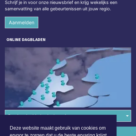
Schrijf je in voor onze nieuwsbrief en krijg wekelijks een
samenvatting van alle gebeurtenissen uit jouw regio.
Aanmelden
ONLINE DAGBLADEN
Overige dagbladen in de regio
Deze website maakt gebruik van cookies om
Algemene voorwaarden
ervoor te zorgen dat u de beste ervaring krijgt