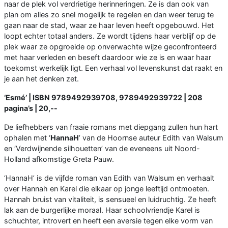
naar de plek vol verdrietige herinneringen. Ze is dan ook van
plan om alles zo snel mogelijk te regelen en dan weer terug te
gaan naar de stad, waar ze haar leven heeft opgebouwd. Het
loopt echter totaal anders. Ze wordt tijdens haar verblijf op de
plek waar ze opgroeide op onverwachte wijze geconfronteerd
met haar verleden en beseft daardoor wie ze is en waar haar
toekomst werkelijk ligt. Een verhaal vol levenskunst dat raakt en
je aan het denken zet.
‘Esmé’ | ISBN 9789492939708, 9789492939722 | 208
pagina’s | 20,--
De liefhebbers van fraaie romans met diepgang zullen hun hart
ophalen met ‘
HannaH
’ van de Hoornse auteur Edith van Walsum
en ‘Verdwijnende silhouetten’ van de eveneens uit Noord-
Holland afkomstige Greta Pauw.
‘HannaH’ is de vijfde roman van Edith van Walsum en verhaalt
over Hannah en Karel die elkaar op jonge leeftijd ontmoeten.
Hannah bruist van vitaliteit, is sensueel en luidruchtig. Ze heeft
lak aan de burgerlijke moraal. Haar schoolvriendje Karel is
schuchter, introvert en heeft een aversie tegen elke vorm van