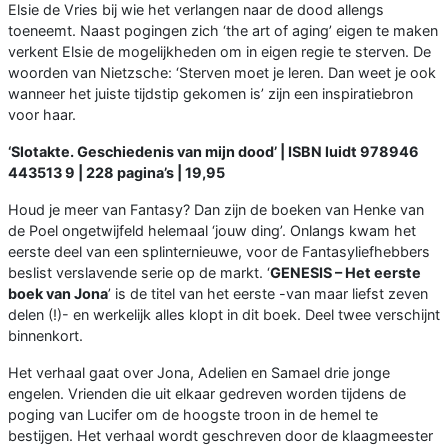
Elsie de Vries bij wie het verlangen naar de dood allengs
toeneemt. Naast pogingen zich ‘the art of aging’ eigen te maken
verkent Elsie de mogelijkheden om in eigen regie te sterven. De
woorden van Nietzsche: ‘Sterven moet je leren. Dan weet je ook
wanneer het juiste tijdstip gekomen is’ zijn een inspiratiebron
voor haar.
‘Slotakte. Geschiedenis van mijn dood’ | ISBN luidt 978946
443513 9 | 228 pagina’s | 19,95
Houd je meer van Fantasy? Dan zijn de boeken van Henke van
de Poel ongetwijfeld helemaal ‘jouw ding’. Onlangs kwam het
eerste deel van een splinternieuwe, voor de Fantasyliefhebbers
beslist verslavende serie op de markt. ‘
GENESIS – Het eerste
boek van Jona
’ is de titel van het eerste -van maar liefst zeven
delen (!)- en werkelijk alles klopt in dit boek. Deel twee verschijnt
binnenkort.
Het verhaal gaat over Jona, Adelien en Samael drie jonge
engelen. Vrienden die uit elkaar gedreven worden tijdens de
poging van Lucifer om de hoogste troon in de hemel te
bestijgen. Het verhaal wordt geschreven door de klaagmeester