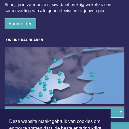
Schrijf je in voor onze nieuwsbrief en krijg wekelijks een
samenvatting van alle gebeurtenissen uit jouw regio.
Aanmelden
ONLINE DAGBLADEN
Overige dagbladen in de regio
Deze website maakt gebruik van cookies om
ervoor te zorgen dat u de beste ervaring krijgt