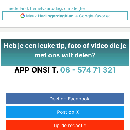
nederland
,
hemelvaartsdag
,
christelijke
Maak
Harlingerdagblad
je Google-favoriet
Heb je een leuke tip, foto of video die je
met ons wilt delen?
APP ONS!
T.
06 - 574 71 321
Deel op Facebook
Post op X
Tip de redactie