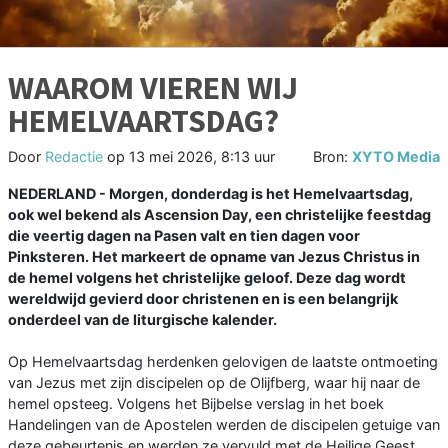
WAAROM VIEREN WIJ
HEMELVAARTSDAG?
Door
Redactie
op
13 mei 2026, 8:13 uur
Bron:
XYTO Media
NEDERLAND - Morgen, donderdag is het Hemelvaartsdag,
ook wel bekend als Ascension Day, een christelijke feestdag
die veertig dagen na Pasen valt en tien dagen voor
Pinksteren. Het markeert de opname van Jezus Christus in
de hemel volgens het christelijke geloof. Deze dag wordt
wereldwijd gevierd door christenen en is een belangrijk
onderdeel van de liturgische kalender.
Op Hemelvaartsdag herdenken gelovigen de laatste ontmoeting
van Jezus met zijn discipelen op de Olijfberg, waar hij naar de
hemel opsteeg. Volgens het Bijbelse verslag in het boek
Handelingen van de Apostelen werden de discipelen getuige van
deze gebeurtenis en werden ze vervuld met de Heilige Geest,