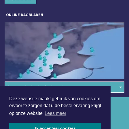
ONLINE DAGBLADEN
Overige dagbladen in de regio
Deze website maakt gebruik van cookies om
Algemene voorwaarden
ervoor te zorgen dat u de beste ervaring krijgt
op onze website
Lees meer
Disclaimer
Privacy Statement
Ik accepteer cookies