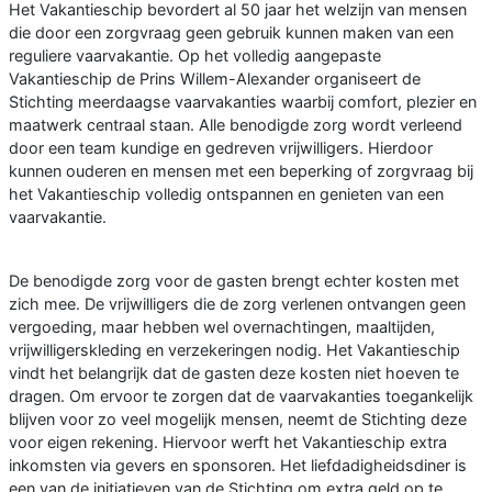
Het Vakantieschip bevordert al 50 jaar het welzijn van mensen
die door een zorgvraag geen gebruik kunnen maken van een
reguliere vaarvakantie. Op het volledig aangepaste
Vakantieschip de Prins Willem-Alexander organiseert de
Stichting meerdaagse vaarvakanties waarbij comfort, plezier en
maatwerk centraal staan. Alle benodigde zorg wordt verleend
door een team kundige en gedreven vrijwilligers. Hierdoor
kunnen ouderen en mensen met een beperking of zorgvraag bij
het Vakantieschip volledig ontspannen en genieten van een
vaarvakantie.
De benodigde zorg voor de gasten brengt echter kosten met
zich mee. De vrijwilligers die de zorg verlenen ontvangen geen
vergoeding, maar hebben wel overnachtingen, maaltijden,
vrijwilligerskleding en verzekeringen nodig. Het Vakantieschip
vindt het belangrijk dat de gasten deze kosten niet hoeven te
dragen. Om ervoor te zorgen dat de vaarvakanties toegankelijk
blijven voor zo veel mogelijk mensen, neemt de Stichting deze
voor eigen rekening. Hiervoor werft het Vakantieschip extra
inkomsten via gevers en sponsoren. Het liefdadigheidsdiner is
een van de initiatieven van de Stichting om extra geld op te