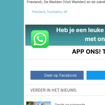
Friesland), De Wadden (Visit Wadden) en de zakeli
friesland
,
fountains
,
elf
Heb je een leuke t
met on
APP ONS!
T
Deel op Facebook
VERDER IN HET NIEUWS:
Derde inspirerende