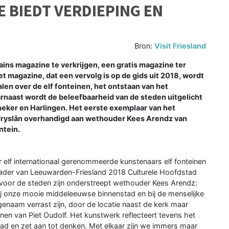
 BIEDT VERDIEPING EN
Bron:
Visit Friesland
ns magazine te verkrijgen, een gratis magazine ter
et magazine, dat een vervolg is op de gids uit 2018, wordt
en over de elf fonteinen, het ontstaan van het
rnaast wordt de beleefbaarheid van de steden uitgelicht
neker en Harlingen. Het eerste exemplaar van het
Fryslân overhandigd aan wethouder Kees Arendz van
ntein.
ar elf internationaal gerenommeerde kunstenaars elf fonteinen
 kader van Leeuwarden-Friesland 2018 Culturele Hoofdstad
 voor de steden zijn onderstreept wethouder Kees Arendz:
ij onze mooie middeleeuwse binnenstad en bij de menselijke
naam verrast zijn, door de locatie naast de kerk maar
en van Piet Oudolf. Het kunstwerk reflecteert tevens het
tad en zet aan tot denken. Met elkaar zijn we immers maar