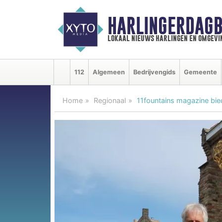
HARLINGERDAGB
lokaal nieuws harlingen en omgevi
112
Algemeen
Bedrijvengids
Gemeente
Home
Regionaal
11fountains magazine bied