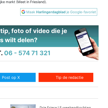
jke markt (Meet in Friesland).
Maak
Harlingerdagblad
je Google-favoriet
ip, foto of video die je
s wilt delen?
.
06 - 574 71 321
Post op X
Tip de redactie
Drie Friese LF-weekendtochten