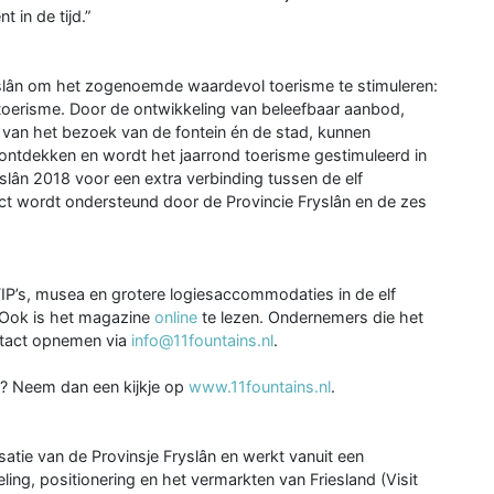
 in de tijd.”
ryslân om het zogenoemde waardevol toerisme te stimuleren:
toerisme. Door de ontwikkeling van beleefbaar aanbod,
 van het bezoek van de fontein én de stad, kunnen
 ontdekken en wordt het jaarrond toerisme gestimuleerd in
slân 2018 voor een extra verbinding tussen de elf
ect wordt ondersteund door de Provincie Fryslân en de zes
/TIP’s, musea en grotere logiesaccommodaties in de elf
. Ook is het magazine
online
te lezen. Ondernemers die het
ntact opnemen via
info@11fountains.nl
.
s? Neem dan een kijkje op
www.11fountains.nl
.
atie van de Provinsje Fryslân en werkt vanuit een
ing, positionering en het vermarkten van Friesland (Visit