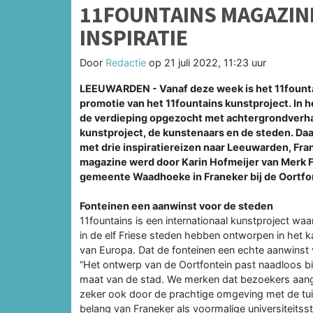
11FOUNTAINS MAGAZINE
INSPIRATIE
Door
Redactie
op
21 juli 2022, 11:23 uur
LEEUWARDEN - Vanaf deze week is het 11fountai
promotie van het 11fountains kunstproject. In h
de verdieping opgezocht met achtergrondverhal
kunstproject, de kunstenaars en de steden. Daa
met drie inspiratiereizen naar Leeuwarden, Fra
magazine werd door Karin Hofmeijer van Merk 
gemeente Waadhoeke in Franeker bij de Oortfo
Fonteinen een aanwinst voor de steden
11fountains is een internationaal kunstproject wa
in de elf Friese steden hebben ontworpen in het
van Europa. Dat de fonteinen een echte aanwinst
“Het ontwerp van de Oortfontein past naadloos b
maat van de stad. We merken dat bezoekers aange
zeker ook door de prachtige omgeving met de tuin
belang van Franeker als voormalige universiteitss