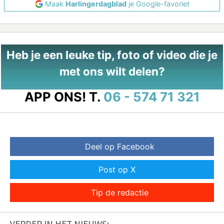
Maak
Harlingerdagblad
je Google-favoriet
Heb je een leuke tip, foto of video die je
met ons wilt delen?
APP ONS!
T.
06 - 574 71 321
Deel op Facebook
Post op X
Tip de redactie