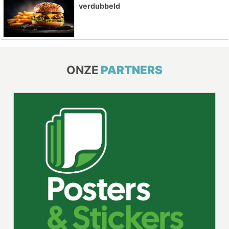
verdubbeld
ONZE
PARTNERS