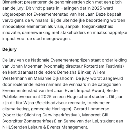
Binnenkort presenteren de genomineerden zich met een pitch
aan de jury. Dit vindt plaats in Harlingen dat in 2025 werd
uitgeroepen tot Evenementenstad van het Jaar. Deze bepaalt
vervolgens de winnaars. Bij de uiteindelijke beoordeling worden
inhoudelijke elementen als visie, aanpak, toegankelijkheid,
innovatie, samenwerking met stakeholders en maatschappelijke
impact voor de stad meegewogen.
De jury
De jury van de Nationale Evenementenprijzen staat onder leiding
van Johan Moerman (voormalig directeur Rotterdam Festivals)
en kent daarnaast de leden: Demelzha Blinker, Willem
Westermann en Marianne Dijkshoorn. De jury wordt aangevuld
door roulerende leden namens de winnaars in de categorieën
Evenementenstad van het Jaar, Event Impact Award, Beste
Publieksevenement 2025 en een Hogeschool student. Dit jaar
zijn dit Kor Wijna (Beleidsadviseur recreatie, toerisme en
citymarketing, gemeente Harlingen), Gerard Lommerse
(Voorzitter Stichting Darwinparkfestival), Manpreet Gill
(voorzitter Zomerparkfeest) en Sanne van der Lei, student aan
NHLStenden Leisure & Events Management.