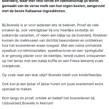
boerderij, waar met veel liefde en vakmanschap ijs wordt
gemaakt van de verse melk van hun eigen koeien, aangevuld
met de beste Italiaanse ingrediënten.
Bij Boereiis is er voor iedereen iets te beleven. Proef de vele
smaken ijs, ook verkrijgbaar bij ons heerlijke sorbetijs en
suikervrije varianten, of neem een kijkje op de boerderij. Kinderen
kunnen de melkkoeien van dichtbij bewonderen en ontdekken
hoe het boerenleven eraan toegaat. Met een ruime omheinde
speeltuin vol klimtoestellen, speeltractoren en een ‘springbulte’
is er genoeg plezier voor de kleintjes, terwijl ouders ontspannen
op het terras met een bakje koffie en een Friese lekkernij zoals
oranjekoek.
Op zoek naar een leuk uitje? Boereiis biedt ook kinderfeestjes
Ook kun je een ijsbar of ijskar huren om jouw evenement extra
speciaal te maken.
Kom langs en proef, ontdek en beleef het boerenleven bij
IJsboerderij Boereiis in Akkrum!