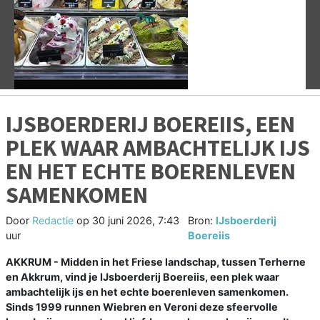
Vorige
V
IJSBOERDERIJ BOEREIIS, EEN
PLEK WAAR AMBACHTELIJK IJS
EN HET ECHTE BOERENLEVEN
SAMENKOMEN
Door
Redactie
op
30 juni 2026, 7:43
Bron:
IJsboerderij
uur
Boereiis
AKKRUM - Midden in het Friese landschap, tussen Terherne
en Akkrum, vind je IJsboerderij Boereiis, een plek waar
ambachtelijk ijs en het echte boerenleven samenkomen.
Sinds 1999 runnen Wiebren en Veroni deze sfeervolle