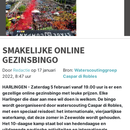
Vorige
V
SMAKELIJKE ONLINE
GEZINSBINGO
Door
Redactie
op
17 januari
Bron:
Waterscoutinggroep
2022, 8:47 uur
Caspar di Robles
HARLINGEN - Zaterdag 5 februari vanaf 19.00 uur is er een
gezellige online gezinsbingo met leuke prijzen. Elke
Harlinger die daar aan mee wil doen is welkom. De bingo
wordt georganiseerd door waterscouting Caspar di Robles,
met een speciaal reisdoel: het internationale, vierjaarlijkse
waterkamp, dat deze zomer in Zeewolde wordt gehouden.
Het 10-daagse kamp staat bol van hedendaagse en
uitdagende nautische activiteiten en internationale