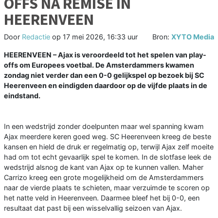
OFFS NA REMISE IN
HEERENVEEN
Door
Redactie
op
17 mei 2026, 16:33 uur
Bron:
XYTO Media
HEERENVEEN – Ajax is veroordeeld tot het spelen van play-
offs om Europees voetbal. De Amsterdammers kwamen
zondag niet verder dan een 0-0 gelijkspel op bezoek bij SC
Heerenveen en eindigden daardoor op de vijfde plaats in de
eindstand.
In een wedstrijd zonder doelpunten maar wel spanning kwam
Ajax meerdere keren goed weg. SC Heerenveen kreeg de beste
kansen en hield de druk er regelmatig op, terwijl Ajax zelf moeite
had om tot echt gevaarlijk spel te komen. In de slotfase leek de
wedstrijd alsnog de kant van Ajax op te kunnen vallen. Maher
Carrizo kreeg een grote mogelijkheid om de Amsterdammers
naar de vierde plaats te schieten, maar verzuimde te scoren op
het natte veld in Heerenveen. Daarmee bleef het bij 0-0, een
resultaat dat past bij een wisselvallig seizoen van Ajax.