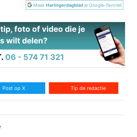
Maak
Harlingerdagblad
je Google-favoriet
ip, foto of video die je
s wilt delen?
.
06 - 574 71 321
Post op X
Tip de redactie
e