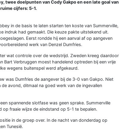
ey, twee doelpunten van Cody Gakpo en een late goal van
uime cijfers: 5-1.
 in de basis te laten starten ten koste van Summerville,
ke indruk had gemaakt. Die keuze pakte uitstekend uit.
toegeslagen. Eerst rondde hij een aanval af op aangeven
voorbereidend werk van Denzel Dumfries.
ter wat controle over de wedstrijd. Zweden kreeg daardoor
 Bart Verbruggen moest handelend optreden bij een vrije
ielke wegens buitenspel werd afgekeurd.
euw was Dumfries de aangever bij de 3-0 van Gakpo. Niet
an de avond, ditmaal na goed werk van de ingevallen
 een spannende slotfase was geen sprake. Summerville
jd op fraaie wijze de eindstand op 5-1 te bepalen.
sitie in de groep over. In de nacht van donderdag op
gen Tunesië.