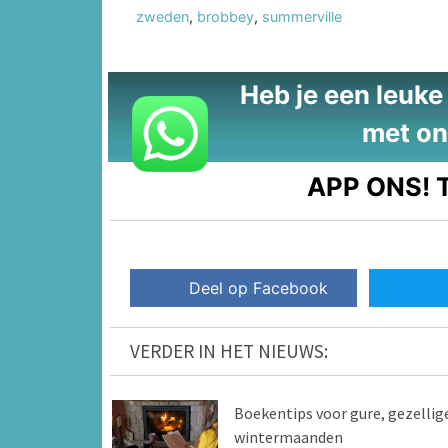
zweden
,
brobbey
,
summerville
Heb je een leuke t
met on
APP ONS!
T
Deel op Facebook
VERDER IN HET NIEUWS:
Boekentips voor gure, gezellig
wintermaanden