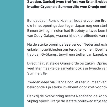
Zweden. Dankzij twee treffers van Brian Brobb
invaller Crysencio Summerville won Oranje met r
Bondscoach Ronald Koeman koos ervoor om Brobbey
die in het openingsduel tegen Japan nog een ster
Binnen twintig minuten had Brobbey al twee keer 
van Cody Gakpo, waarna hij ook profiteerde van 
Na de sterke openingsfase verloor Nederland ech
enkele mogelijkheden om terug te komen. Doelman
trap van Gyökeres, terwijl een treffer van Lagerb
Direct na rust stelde Oranje orde op zaken. Opni
veel later maakte de aanvaller ook zijn tweede v
Summerville.
Zweden deed via Elanga nog iets terug, maar van
bekroonde zijn sterke invalbeurt door kort voor ti
Dankzij de overwinning neemt Nederland de koppo
vrijdag speelt Oranje de laatste poulewedstrijd te