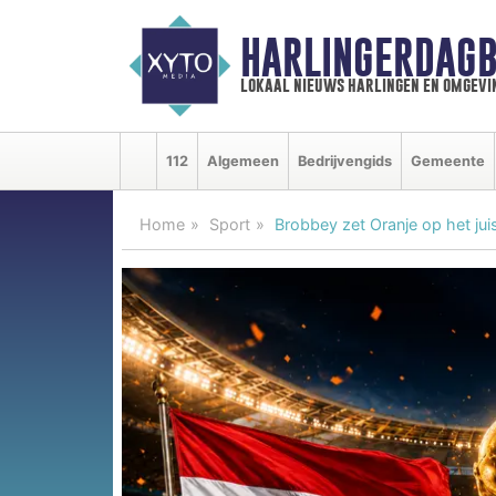
HARLINGERDAGB
lokaal nieuws harlingen en omgevi
112
Algemeen
Bedrijvengids
Gemeente
Home
Sport
Brobbey zet Oranje op het ju