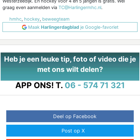
Westerzeedijk. En hockey voor 4 en 5 jarigen is gratis. Wel
graag even aanmelden via
TC@Harlingermhc.nl
.
hmhc
,
hockey
,
beweegteam
Maak
Harlingerdagblad
je Google-favoriet
Heb je een leuke tip, foto of video die je
met ons wilt delen?
APP ONS!
T.
06 - 574 71 321
Deel op Facebook
Post op X