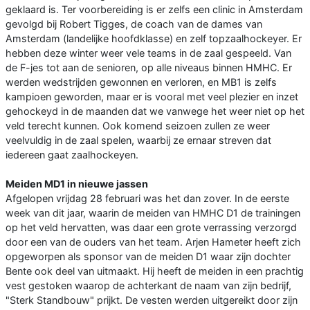
geklaard is. Ter voorbereiding is er zelfs een clinic in Amsterdam
gevolgd bij Robert Tigges, de coach van de dames van
Amsterdam (landelijke hoofdklasse) en zelf topzaalhockeyer. Er
hebben deze winter weer vele teams in de zaal gespeeld. Van
de F-jes tot aan de senioren, op alle niveaus binnen HMHC. Er
werden wedstrijden gewonnen en verloren, en MB1 is zelfs
kampioen geworden, maar er is vooral met veel plezier en inzet
gehockeyd in de maanden dat we vanwege het weer niet op het
veld terecht kunnen. Ook komend seizoen zullen ze weer
veelvuldig in de zaal spelen, waarbij ze ernaar streven dat
iedereen gaat zaalhockeyen.
Meiden MD1 in nieuwe jassen
Afgelopen vrijdag 28 februari was het dan zover. In de eerste
week van dit jaar, waarin de meiden van HMHC D1 de trainingen
op het veld hervatten, was daar een grote verrassing verzorgd
door een van de ouders van het team. Arjen Hameter heeft zich
opgeworpen als sponsor van de meiden D1 waar zijn dochter
Bente ook deel van uitmaakt. Hij heeft de meiden in een prachtig
vest gestoken waarop de achterkant de naam van zijn bedrijf,
"Sterk Standbouw" prijkt. De vesten werden uitgereikt door zijn