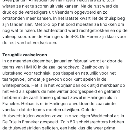
wisten ze niet te scoren uit vele kansen. Na de rust werd de
druk op de verdedigers uit Veendam opgevoerd en zo
ontstonden meer kansen. In het laatste kwart liet de thuisploeg
zijn tanden zien. Met 2-3 op het bord moesten ze knokken om
nog wat te halen. De achterstand werd rechtgetrokken en op de
valreep scoorden de Harlingers de 4-3. De Heren zijn klaar voor
de rest van het veldseizoen.
Terugblik zaalseizoen
In de maanden december, januari en februari wordt er door de
teams van HMHC in de zaal gehockeyd. Zaalhockey is
uitstekend voor techniek, positiespel en natuurlijk voor het
teamgevoel, omdat je gewoon door kunt spelen in de
winterperiode. Het is in het voorjaar dan ook altijd merkbaar op
het veld als spelers de hele winter doorgespeeld en getraind
hebben in de zaal! Trainen gebeurt zowel in Harlingen als in
Franeker. Helaas is er in Harlingen onvoldoende zaalruimte,
vandaar dat de teams moeten uitwijken. Ook de
thuiswedstrijden worden zowel in onze eigen Waddenhal als in
De Trije in Franeker gespeeld. Zo’n 50 scheidsrechters hebben
de thuiswedstrijden gefloten, een hele klus die weer prima