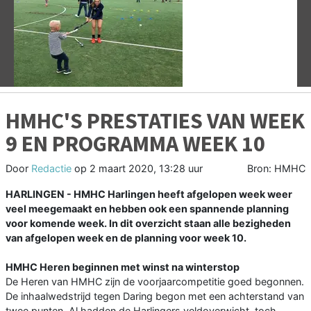
Vorige
V
HMHC'S PRESTATIES VAN WEEK
9 EN PROGRAMMA WEEK 10
Door
Redactie
op
2 maart 2020, 13:28 uur
Bron: HMHC
HARLINGEN - HMHC Harlingen heeft afgelopen week weer
veel meegemaakt en hebben ook een spannende planning
voor komende week. In dit overzicht staan alle bezigheden
van afgelopen week en de planning voor week 10.
HMHC Heren beginnen met winst na winterstop
De Heren van HMHC zijn de voorjaarcompetitie goed begonnen.
De inhaalwedstrijd tegen Daring begon met een achterstand van
twee punten. Al hadden de Harlingers veldoverwicht, toch