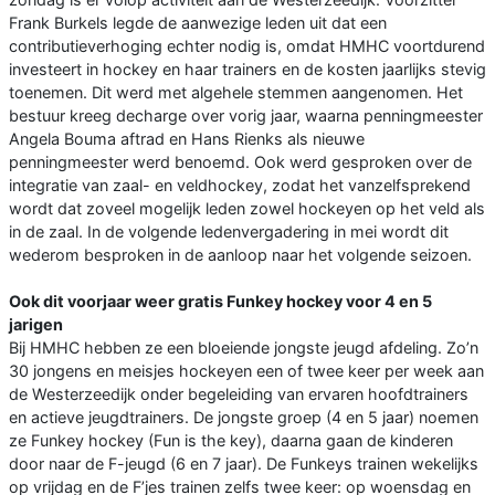
Frank Burkels legde de aanwezige leden uit dat een
contributieverhoging echter nodig is, omdat HMHC voortdurend
investeert in hockey en haar trainers en de kosten jaarlijks stevig
toenemen. Dit werd met algehele stemmen aangenomen. Het
bestuur kreeg decharge over vorig jaar, waarna penningmeester
Angela Bouma aftrad en Hans Rienks als nieuwe
penningmeester werd benoemd. Ook werd gesproken over de
integratie van zaal- en veldhockey, zodat het vanzelfsprekend
wordt dat zoveel mogelijk leden zowel hockeyen op het veld als
in de zaal. In de volgende ledenvergadering in mei wordt dit
wederom besproken in de aanloop naar het volgende seizoen.
Ook dit voorjaar weer gratis Funkey hockey voor 4 en 5
jarigen
Bij HMHC hebben ze een bloeiende jongste jeugd afdeling. Zo’n
30 jongens en meisjes hockeyen een of twee keer per week aan
de Westerzeedijk onder begeleiding van ervaren hoofdtrainers
en actieve jeugdtrainers. De jongste groep (4 en 5 jaar) noemen
ze Funkey hockey (Fun is the key), daarna gaan de kinderen
door naar de F-jeugd (6 en 7 jaar). De Funkeys trainen wekelijks
op vrijdag en de F’jes trainen zelfs twee keer: op woensdag en