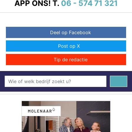
APP ONS!
T.
06 - 574 71 321
Deel op Facebook
Post op X
Tip de redactie