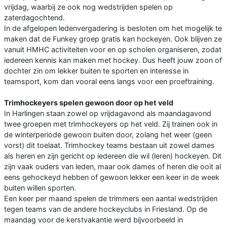
vrijdag, waarbij ze ook nog wedstrijden spelen op
zaterdagochtend.
In de afgelopen ledenvergadering is besloten om het mogelijk te
maken dat de Funkey groep gratis kan hockeyen. Ook blijven ze
vanuit HMHC activiteiten voor en op scholen organiseren, zodat
iedereen kennis kan maken met hockey. Dus heeft jouw zoon of
dochter zin om lekker buiten te sporten en interesse in
teamsport, kom dan vooral eens langs voor een proeftraining.
Trimhockeyers spelen gewoon door op het veld
In Harlingen staan zowel op vrijdagavond als maandagavond
twee groepen met trimhockeyers op het veld. Zij trainen ook in
de winterperiode gewoon buiten door, zolang het weer (geen
vorst) dit toelaat. Trimhockey teams bestaan uit zowel dames
als heren en zijn gericht op iedereen die wil (leren) hockeyen. Dit
zijn vaak ouders van leden, maar ook dames of heren die ooit al
eens gehockeyd hebben of gewoon lekker een keer in de week
buiten willen sporten.
Een keer per maand spelen de trimmers een aantal wedstrijden
tegen teams van de andere hockeyclubs in Friesland. Op de
maandag voor de kerstvakantie werd bijvoorbeeld in