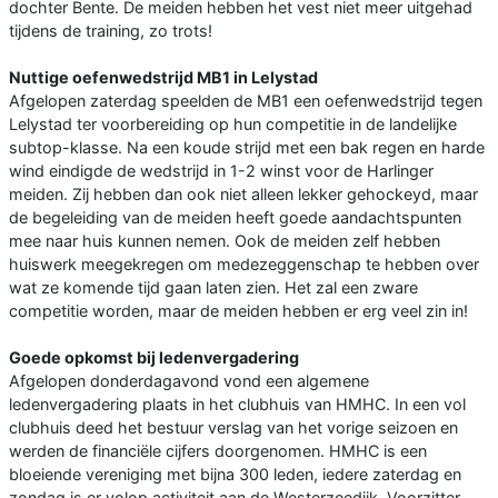
dochter Bente. De meiden hebben het vest niet meer uitgehad
tijdens de training, zo trots!
Nuttige oefenwedstrijd MB1 in Lelystad
Afgelopen zaterdag speelden de MB1 een oefenwedstrijd tegen
Lelystad ter voorbereiding op hun competitie in de landelijke
subtop-klasse. Na een koude strijd met een bak regen en harde
wind eindigde de wedstrijd in 1-2 winst voor de Harlinger
meiden. Zij hebben dan ook niet alleen lekker gehockeyd, maar
de begeleiding van de meiden heeft goede aandachtspunten
mee naar huis kunnen nemen. Ook de meiden zelf hebben
huiswerk meegekregen om medezeggenschap te hebben over
wat ze komende tijd gaan laten zien. Het zal een zware
competitie worden, maar de meiden hebben er erg veel zin in!
Goede opkomst bij ledenvergadering
Afgelopen donderdagavond vond een algemene
ledenvergadering plaats in het clubhuis van HMHC. In een vol
clubhuis deed het bestuur verslag van het vorige seizoen en
werden de financiële cijfers doorgenomen. HMHC is een
bloeiende vereniging met bijna 300 leden, iedere zaterdag en
zondag is er volop activiteit aan de Westerzeedijk. Voorzitter