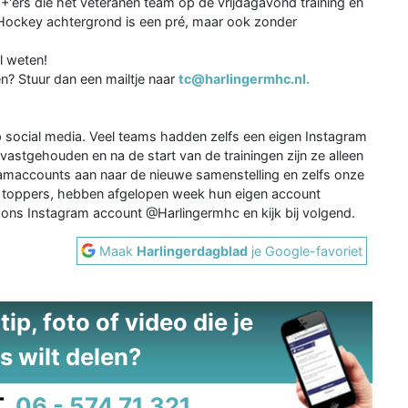
+'ers die het veteranen team op de vrijdagavond training en
Hockey achtergrond is een pré, maar ook zonder
l weten!
en? Stuur dan een mailtje naar
tc@harlingermhc.nl.
social media. Veel teams hadden zelfs een eigen Instagram
vastgehouden en na de start van de trainingen zijn ze alleen
amaccounts aan naar de nieuwe samenstelling en zelfs onze
toppers, hebben afgelopen week hun eigen account
p ons Instagram account @Harlingermhc en kijk bij volgend.
Maak
Harlingerdagblad
je Google-favoriet
ip, foto of video die je
s wilt delen?
.
06 - 574 71 321