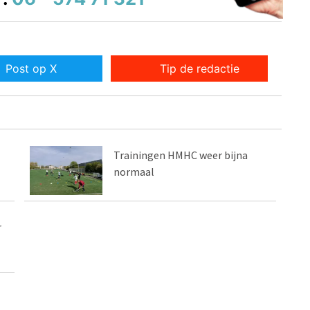
Post op X
Tip de redactie
Trainingen HMHC weer bijna
normaal
r