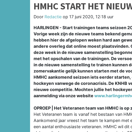
HMHC START HET NIEUW
Door
Redactie
op
17 juni 2020, 12:18 uur
HARLINGEN - Start trainingen teams seizoen 2
Vorige week zijn de nieuwe teams bekend gemaa
hebben hier de afgelopen weken hard aan gewerk
andere overleg dat online moest plaatsvinden. 
deze week in de nieuwe samenstelling begonn
met het opschalen van de trainingen. De verso
in de nieuwe samenstelling te trainen kunnen d
zomervakantie gelijk kunnen starten met de voo
HMHC aankomend seizoen iets eerder starten,
hockeyen vanwege de coronacrisis. De KNHB ve
nieuwe competitie. Mochten jullie het hockeyen 
aanmelding via onze website
www.harlingermhc
OPROEP | Het Veteranen team van HMHC is op z
Het Veteranen team is vanaf het bestaan van HM
Aankomend jaar vreest het team te kampen met e
een aantal enthousiaste veteranen. HMHC wil dit 