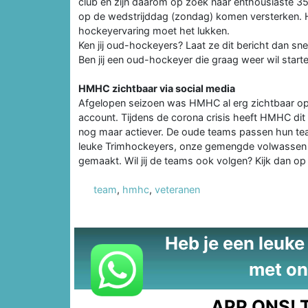
club en zijn daarom op zoek naar enthousiaste 35
op de wedstrijddag (zondag) komen versterken. 
hockeyervaring moet het lukken.
Ken jij oud-hockeyers? Laat ze dit bericht dan sne
Ben jij een oud-hockeyer die graag weer wil start
HMHC zichtbaar via social media
Afgelopen seizoen was HMHC al erg zichtbaar op 
account. Tijdens de corona crisis heeft HMHC dit 
nog maar actiever. De oude teams passen hun te
leuke Trimhockeyers, onze gemengde volwassen 
gemaakt. Wil jij de teams ook volgen? Kijk dan o
team
,
hmhc
,
veteranen
Heb je een leuke t
met on
APP ONS!
T