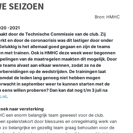
E SEIZOEN
Bron: HMHC
020 -2021
kt door de Technische Commissie van de club. Zij
t en door de coronacrisis was dit lastiger door onder
Gelukkig is het allemaal goed gegaan en zijn de teams
en met trainen. Ook is HMHC deze week weer begonnen
epelingen van de maatregelen maakten dit mogelijk. Door
e teams alvast aan elkaar wennen, zodat ze na de
rbereidingen op de wedstrijden. De trainingen laat
 omdat de leden lang genoeg niet hebben mogen
rwacht in september weer te kunnen starten met de
eens willen proberen? Dan kan dat nog t/m 3 juli na
.nl
.
oek naar versterking
HC een enorm belangrijk team geweest voor de club.
en spelerstekort door blessures en onregelmatig werk van
o zo belangrijke en gezellig team graag behouden voor de