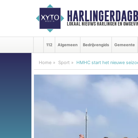
HARLINGERDAGB
lokaal nieuws harlingen en omgevi
112
Algemeen
Bedrijvengids
Gemeente
Home
Sport
HMHC start het nieuwe seizo