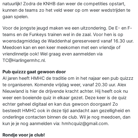
natuurlijk! Zodra de KNHB dan weer de competities opstart,
kunnen de teams zo het veld weer op om weer wedstrijden te
gaan spelen.
Voor de jongste jeugd maken we een uitzondering. De E- en F-
teams en de Funkeys trainen wel in de zaal. Voor hen is op
woensdagmiddag de Waddenhal gereserveerd vanaf 16.30 uur.
Meedoen kan en een keer meekomen met een vriendje of
vriendinnetje ook! Wel graag even aanmelden via
TC@Harlingermhc.nl.
Pub quizzz gaat gewoon door
Al jaren heeft HMHC de traditie om in het najaar een pub quizzz
te organiseren. Komende vrijdag weer, vanaf 20.30 uur. Alex
Nieuwland is hier de drijvende kracht achter. Hij heeft ook nu
weer een boeiende quiz in elkaar gezet. Deze keer is de quiz
echter geheel digitaal en kan dus gewoon doorgaan! Zo
besteedt HMHC ook in deze tijd aandacht aan gezelligheid en
onderlinge contacten binnen de club. Wil je nog meedoen, dan
kun je je nog aanmelden via: hmhcquiz@gmail.com.
Rondje voor je club!