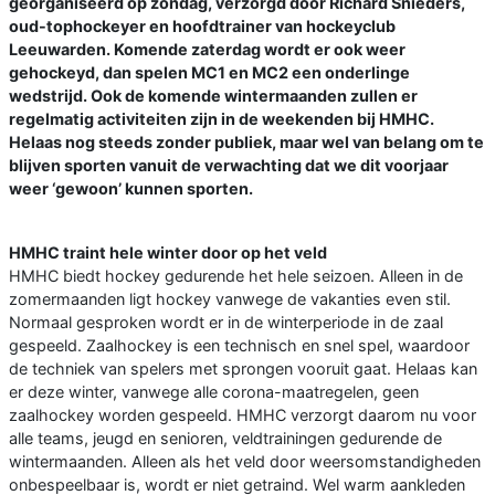
georganiseerd op zondag, verzorgd door Richard Snieders,
oud-tophockeyer en hoofdtrainer van hockeyclub
Leeuwarden. Komende zaterdag wordt er ook weer
gehockeyd, dan spelen MC1 en MC2 een onderlinge
wedstrijd. Ook de komende wintermaanden zullen er
regelmatig activiteiten zijn in de weekenden bij HMHC.
Helaas nog steeds zonder publiek, maar wel van belang om te
blijven sporten vanuit de verwachting dat we dit voorjaar
weer ‘gewoon’ kunnen sporten.
HMHC traint hele winter door op het veld
HMHC biedt hockey gedurende het hele seizoen. Alleen in de
zomermaanden ligt hockey vanwege de vakanties even stil.
Normaal gesproken wordt er in de winterperiode in de zaal
gespeeld. Zaalhockey is een technisch en snel spel, waardoor
de techniek van spelers met sprongen vooruit gaat. Helaas kan
er deze winter, vanwege alle corona-maatregelen, geen
zaalhockey worden gespeeld. HMHC verzorgt daarom nu voor
alle teams, jeugd en senioren, veldtrainingen gedurende de
wintermaanden. Alleen als het veld door weersomstandigheden
onbespeelbaar is, wordt er niet getraind. Wel warm aankleden