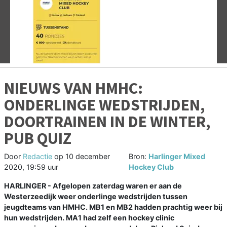
Vorige
V
NIEUWS VAN HMHC:
ONDERLINGE WEDSTRIJDEN,
DOORTRAINEN IN DE WINTER,
PUB QUIZ
Door
Redactie
op
10 december
Bron:
Harlinger Mixed
2020, 19:59 uur
Hockey Club
HARLINGER - Afgelopen zaterdag waren er aan de
Westerzeedijk weer onderlinge wedstrijden tussen
jeugdteams van HMHC. MB1 en MB2 hadden prachtig weer bij
hun wedstrijden. MA1 had zelf een hockey clinic