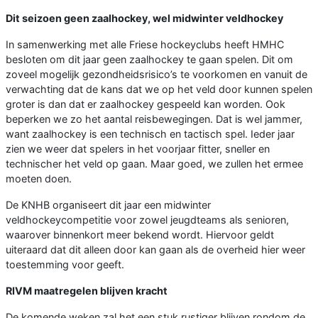
Dit seizoen geen zaalhockey, wel midwinter veldhockey
In samenwerking met alle Friese hockeyclubs heeft HMHC
besloten om dit jaar geen zaalhockey te gaan spelen. Dit om
zoveel mogelijk gezondheidsrisico’s te voorkomen en vanuit de
verwachting dat de kans dat we op het veld door kunnen spelen
groter is dan dat er zaalhockey gespeeld kan worden. Ook
beperken we zo het aantal reisbewegingen. Dat is wel jammer,
want zaalhockey is een technisch en tactisch spel. Ieder jaar
zien we weer dat spelers in het voorjaar fitter, sneller en
technischer het veld op gaan. Maar goed, we zullen het ermee
moeten doen.
De KNHB organiseert dit jaar een midwinter
veldhockeycompetitie voor zowel jeugdteams als senioren,
waarover binnenkort meer bekend wordt. Hiervoor geldt
uiteraard dat dit alleen door kan gaan als de overheid hier weer
toestemming voor geeft.
RIVM maatregelen blijven kracht
De komende weken zal het een stuk rustiger blijven rondom de