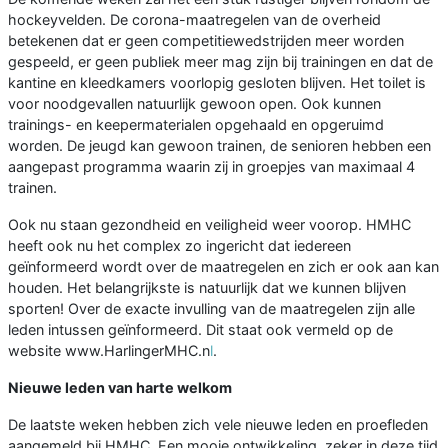
hockeyvelden. De corona-maatregelen van de overheid
betekenen dat er geen competitiewedstrijden meer worden
gespeeld, er geen publiek meer mag zijn bij trainingen en dat de
kantine en kleedkamers voorlopig gesloten blijven. Het toilet is
voor noodgevallen natuurlijk gewoon open. Ook kunnen
trainings- en keepermaterialen opgehaald en opgeruimd
worden. De jeugd kan gewoon trainen, de senioren hebben een
aangepast programma waarin zij in groepjes van maximaal 4
trainen.
Ook nu staan gezondheid en veiligheid weer voorop. HMHC
heeft ook nu het complex zo ingericht dat iedereen
geïnformeerd wordt over de maatregelen en zich er ook aan kan
houden. Het belangrijkste is natuurlijk dat we kunnen blijven
sporten! Over de exacte invulling van de maatregelen zijn alle
leden intussen geïnformeerd. Dit staat ook vermeld op de
website www.HarlingerMHC.n
l
.
Nieuwe leden van harte welkom
De laatste weken hebben zich vele nieuwe leden en proefleden
aangemeld bij HMHC. Een mooie ontwikkeling, zeker in deze tijd