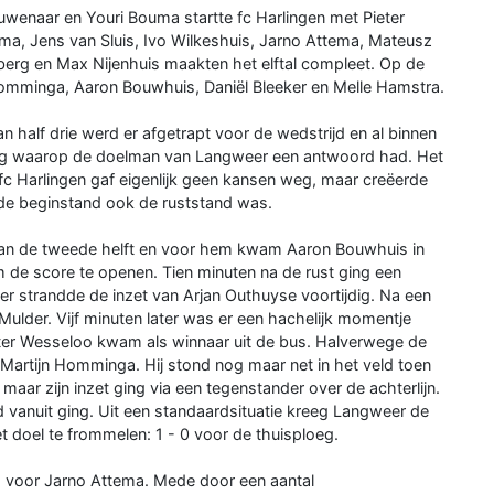
enaar en Youri Bouma startte fc Harlingen met Pieter
ma, Jens van Sluis, Ivo Wilkeshuis, Jarno Attema, Mateusz
erg en Max Nijenhuis maakten het elftal compleet. Op de
omminga, Aaron Bouwhuis, Daniël Bleeker en Melle Hamstra.
an half drie werd er afgetrapt voor de wedstrijd en al binnen
rg waarop de doelman van Langweer een antwoord had. Het
c Harlingen gaf eigenlijk geen kansen weg, maar creëerde
de beginstand ook de ruststand was.
 van de tweede helft en voor hem kwam Aaron Bouwhuis in
m de score te openen. Tien minuten na de rust ging een
r strandde de inzet van Arjan Outhuyse voortijdig. Na een
Mulder. Vijf minuten later was er een hachelijk momentje
eter Wesseloo kwam als winnaar uit de bus. Halverwege de
Martijn Homminga. Hij stond nog maar net in het veld toen
aar zijn inzet ging via een tegenstander over de achterlijn.
d vanuit ging. Uit een standaardsituatie kreeg Langweer de
t doel te frommelen: 1 - 0 voor de thuisploeg.
ld voor Jarno Attema. Mede door een aantal