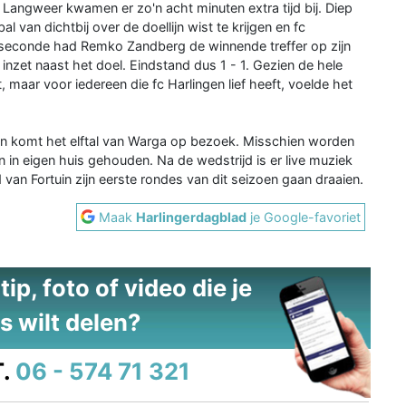
 Langweer kwamen er zo'n acht minuten extra tijd bij. Diep
l van dichtbij over de doellijn wist te krijgen en fc
tseconde had Remko Zandberg de winnende treffer op zijn
inzet naast het doel. Eindstand dus 1 - 1. Gezien de hele
 maar voor iedereen die fc Harlingen lief heeft, voelde het
Dan komt het elftal van Warga op bezoek. Misschien worden
 in eigen huis gehouden. Na de wedstrijd is er live muziek
an Fortuin zijn eerste rondes van dit seizoen gaan draaien.
Maak
Harlingerdagblad
je Google-favoriet
ip, foto of video die je
s wilt delen?
.
06 - 574 71 321