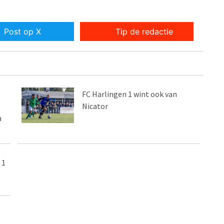
Post op X
Tip de redactie
FC Harlingen 1 wint ook van
Nicator
a
 1