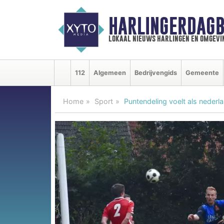
HARLINGERDAGB
lokaal nieuws harlingen en omgevi
112
Algemeen
Bedrijvengids
Gemeente
Home
Sport
Puntendeling voelt als nederl