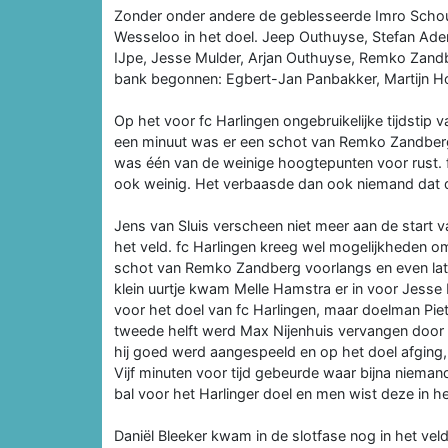
Zonder onder andere de geblesseerde Imro Schouw
Wesseloo in het doel. Jeep Outhuyse, Stefan Ade
IJpe, Jesse Mulder, Arjan Outhuyse, Remko Zandb
bank begonnen: Egbert-Jan Panbakker, Martijn H
Op het voor fc Harlingen ongebruikelijke tijdstip v
een minuut was er een schot van Remko Zandbe
was één van de weinige hoogtepunten voor rust. f
ook weinig. Het verbaasde dan ook niemand dat 
Jens van Sluis verscheen niet meer aan de start
het veld. fc Harlingen kreeg wel mogelijkheden o
schot van Remko Zandberg voorlangs en even late
klein uurtje kwam Melle Hamstra er in voor Jesse 
voor het doel van fc Harlingen, maar doelman Pi
tweede helft werd Max Nijenhuis vervangen door 
hij goed werd aangespeeld en op het doel afging, m
Vijf minuten voor tijd gebeurde waar bijna nieman
bal voor het Harlinger doel en men wist deze in he
Daniël Bleeker kwam in de slotfase nog in het ve