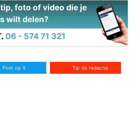
ip, foto of video die je
s wilt delen?
.
06 - 574 71 321
Post op X
Tip de redactie