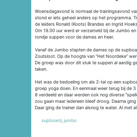
Woensdagavond is normaal de trainingsavond van
stond er iets geheel anders op het programma. T
de leiders Ronald (Koots) Brandes en Ingrid Hoek
Om 19.00 uur werd er verzameld bij de Jumbo en 
rondje suppen voor de dames en heer.
Vanaf de Jumbo stapten de dames op de supboar
Zoutsloot. Op de hoogte van “Het Noordeke” werd
De groep was door dit stuk te suppen al aardig 
taken.
Het was de bedoeling om als 2-tal op een supboard
groep yoga doen. En eenmaal weer terug bij de 3
8 verdeeld en daar werden ook nog diverse “spelle
zou gaan maar iedereen bleef droog. Daarna ging
Daar ging de trainer dan alsnog te water. Al met a
supboard
,
jumbo