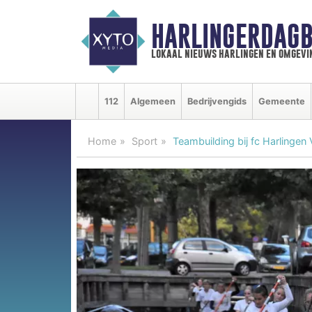
HARLINGERDAGB
lokaal nieuws harlingen en omgevi
112
Algemeen
Bedrijvengids
Gemeente
Home
Sport
Teambuilding bij fc Harlingen