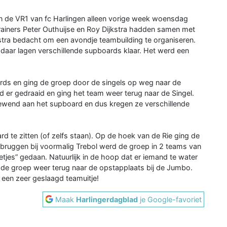
 de VR1 van fc Harlingen alleen vorige week woensdag
rainers Peter Outhuijse en Roy Dijkstra hadden samen met
stra bedacht om een avondje teambuilding te organiseren.
daar lagen verschillende supboards klaar. Het werd een
ds en ging de groep door de singels op weg naar de
 er gedraaid en ging het team weer terug naar de Singel.
gewend aan het supboard en dus kregen ze verschillende
 te zitten (of zelfs staan). Op de hoek van de Rie ging de
 bruggen bij voormalig Trebol werd de groep in 2 teams van
tjes” gedaan. Natuurlijk in de hoop dat er iemand te water
 de groep weer terug naar de opstapplaats bij de Jumbo.
l een zeer geslaagd teamuitje!
Maak
Harlingerdagblad
je Google-favoriet