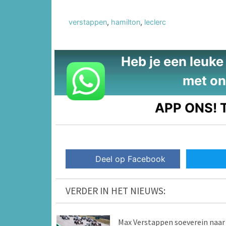
verstappen
,
hamilton
,
leclerc
Heb je een leuke t
met on
APP ONS!
T
Deel op Facebook
VERDER IN HET NIEUWS:
Max Verstappen soeverein naar