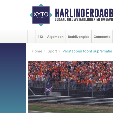
HARLINGERDAGB
lokaal nieuws harlingen en omgevi
112
Algemeen
Bedrijvengids
Gemeente
Home
Sport
Verstappen toont suprematie