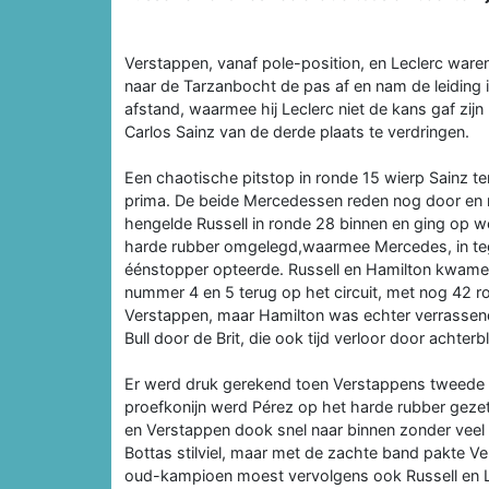
Verstappen, vanaf pole-position, en Leclerc war
naar de Tarzanbocht de pas af en nam de leiding 
afstand, waarmee hij Leclerc niet de kans gaf zijn
Carlos Sainz van de derde plaats te verdringen.
Een chaotische pitstop in ronde 15 wierp Sainz te
prima. De beide Mercedessen reden nog door en na
hengelde Russell in ronde 28 binnen en ging op we
harde rubber omgelegd,waarmee Mercedes, in tegen
éénstopper opteerde. Russell en Hamilton kwamen
nummer 4 en 5 terug op het circuit, met nog 42 r
Verstappen, maar Hamilton was echter verrassend
Bull door de Brit, die ook tijd verloor door achterb
Er werd druk gerekend toen Verstappens tweede s
proefkonijn werd Pérez op het harde rubber geze
en Verstappen dook snel naar binnen zonder veel ti
Bottas stilviel, maar met de zachte band pakte Ve
oud-kampioen moest vervolgens ook Russell en Le