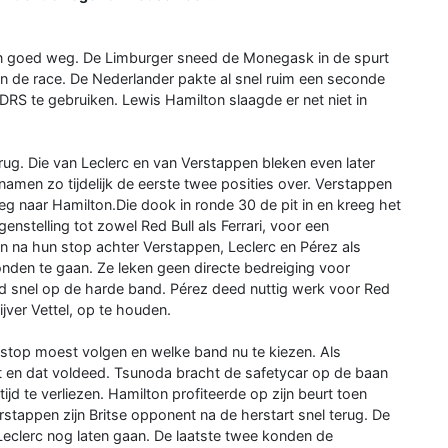
en goed weg. De Limburger sneed de Monegask in de spurt
in de race. De Nederlander pakte al snel ruim een seconde
 DRS te gebruiken. Lewis Hamilton slaagde er net niet in
rug. Die van Leclerc en van Verstappen bleken even later
men zo tijdelijk de eerste twee posities over. Verstappen
g naar Hamilton.Die dook in ronde 30 de pit in en kreeg het
stelling tot zowel Red Bull als Ferrari, voor een
 na hun stop achter Verstappen, Leclerc en Pérez als
onden te gaan. Ze leken geen directe bedreiging voor
 snel op de harde band. Pérez deed nuttig werk voor Red
lijver Vettel, op te houden.
top moest volgen en welke band nu te kiezen. Als
t en dat voldeed. Tsunoda bracht de safetycar op de baan
jd te verliezen. Hamilton profiteerde op zijn beurt toen
rstappen zijn Britse opponent na de herstart snel terug. De
clerc nog laten gaan. De laatste twee konden de