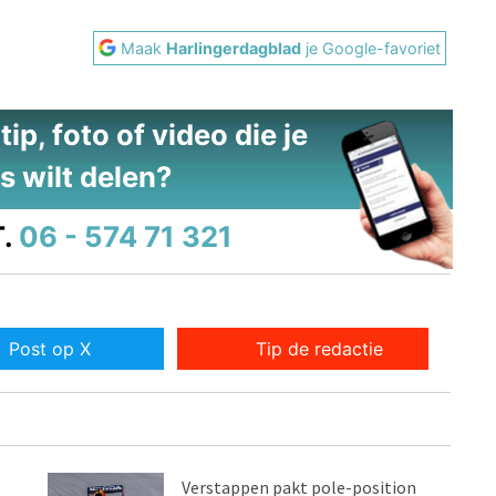
Maak
Harlingerdagblad
je Google-favoriet
ip, foto of video die je
s wilt delen?
.
06 - 574 71 321
Post op X
Tip de redactie
Verstappen pakt pole-position