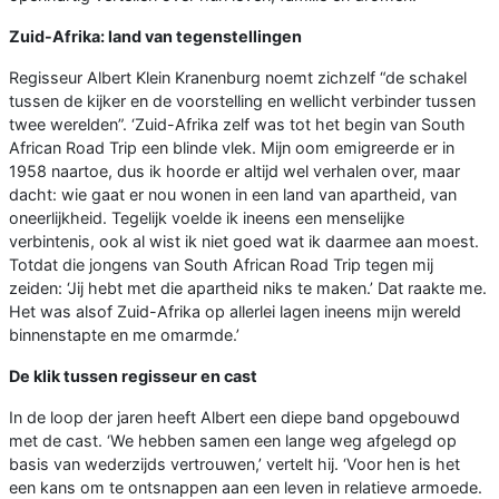
Zuid-Afrika: land van tegenstellingen
Regisseur Albert Klein Kranenburg noemt zichzelf “de schakel
tussen de kijker en de voorstelling en wellicht verbinder tussen
twee werelden”. ‘Zuid-Afrika zelf was tot het begin van South
African Road Trip een blinde vlek. Mijn oom emigreerde er in
1958 naartoe, dus ik hoorde er altijd wel verhalen over, maar
dacht: wie gaat er nou wonen in een land van apartheid, van
oneerlijkheid. Tegelijk voelde ik ineens een menselijke
verbintenis, ook al wist ik niet goed wat ik daarmee aan moest.
Totdat die jongens van South African Road Trip tegen mij
zeiden: ‘Jij hebt met die apartheid niks te maken.’ Dat raakte me.
Het was alsof Zuid-Afrika op allerlei lagen ineens mijn wereld
binnenstapte en me omarmde.’
De klik tussen regisseur en cast
In de loop der jaren heeft Albert een diepe band opgebouwd
met de cast. ‘We hebben samen een lange weg afgelegd op
basis van wederzijds vertrouwen,’ vertelt hij. ‘Voor hen is het
een kans om te ontsnappen aan een leven in relatieve armoede.