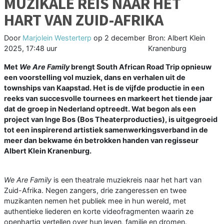
MUZIKALE REIS NAAR HET
HART VAN ZUID-AFRIKA
Door
Marjolein Westerterp
op
2 december
Bron: Albert Klein
2025, 17:48 uur
Kranenburg
Met
We Are Family
brengt South African Road Trip opnieuw
een voorstelling vol muziek, dans en verhalen uit de
townships van Kaapstad. Het is de vijfde productie in een
reeks van succesvolle tournees en markeert het tiende jaar
dat de groep in Nederland optreedt. Wat begon als een
project van Inge Bos (Bos Theaterproducties), is uitgegroeid
tot een inspirerend artistiek samenwerkingsverband in de
meer dan bekwame én betrokken handen van regisseur
Albert Klein Kranenburg.
We Are Family
is een theatrale muziekreis naar het hart van
Zuid-Afrika. Negen zangers, drie zangeressen en twee
muzikanten nemen het publiek mee in hun wereld, met
authentieke liederen en korte videofragmenten waarin ze
openhartig vertellen over hun leven, familie en dromen.