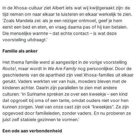
In de Xhosa-cultuur ziet Albert iets wat wij kwijtgeraakt zijn: de
tijd nemen om naar elkaar te luisteren en elkaar werkelijk te zien.
‘Zoals Mandela zei: als je een reiziger ontmoet, geef je hem
eerst een bed en eten, en vraag daarna pas of hij kan betalen.
Die menselijke warmte – dat echte contact – is wat deze
voorstelling uitdraagt.’
Familie als anker
Het thema familie werd al aangestipt in de vorige voorstelling
Roots!
, maar wordt in
We Are Family
nog persoonlijker. Door de
geschiedenis van de apartheid zijn veel Xhosa-families uit elkaar
gerukt. Vaders werkten ver van huis, moeders bleven met de
kinderen achter. Daarin zijn parallellen te zien met andere
culturen: ‘In Suriname spreken ze over een kweekje – een kind
dat opgroeit bij oma of een tante, omdat ouders niet voor hen
kunnen zorgen. Veel van onze cast zijn ook “kweekjes”. Ze zijn
opgevoed door familieleden, zonder vaders. En nu proberen ze
juist zelf stabiele gezinnen te vormen.’
Een ode aan verbondenheid