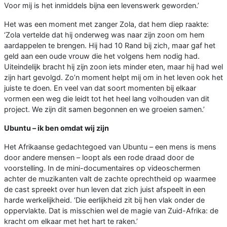
Voor mij is het inmiddels bijna een levenswerk geworden.’
Het was een moment met zanger Zola, dat hem diep raakte:
‘Zola vertelde dat hij onderweg was naar zijn zoon om hem
aardappelen te brengen. Hij had 10 Rand bij zich, maar gaf het
geld aan een oude vrouw die het volgens hem nodig had.
Uiteindelijk bracht hij zijn zoon iets minder eten, maar hij had wel
zijn hart gevolgd. Zo’n moment helpt mij om in het leven ook het
juiste te doen. En veel van dat soort momenten bij elkaar
vormen een weg die leidt tot het heel lang volhouden van dit
project. We zijn dit samen begonnen en we groeien samen.’
Ubuntu – ik ben omdat wij zijn
Het Afrikaanse gedachtegoed van Ubuntu – een mens is mens
door andere mensen – loopt als een rode draad door de
voorstelling. In de mini-documentaires op videoschermen
achter de muzikanten valt de zachte oprechtheid op waarmee
de cast spreekt over hun leven dat zich juist afspeelt in een
harde werkelijkheid. ‘Die eerlijkheid zit bij hen vlak onder de
oppervlakte. Dat is misschien wel de magie van Zuid-Afrika: de
kracht om elkaar met het hart te raken.’