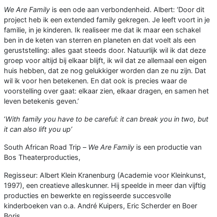
We Are Family
is een ode aan verbondenheid. Albert: ‘Door dit
project heb ik een extended family gekregen. Je leeft voort in je
familie, in je kinderen. Ik realiseer me dat ik maar een schakel
ben in de keten van sterren en planeten en dat voelt als een
geruststelling: alles gaat steeds door. Natuurlijk wil ik dat deze
groep voor altijd bij elkaar blijft, ik wil dat ze allemaal een eigen
huis hebben, dat ze nog gelukkiger worden dan ze nu zijn. Dat
wil ik voor hen betekenen. En dat ook is precies waar de
voorstelling over gaat: elkaar zien, elkaar dragen, en samen het
leven betekenis geven.’
‘
With family you have to be careful: it can break you in two, but
it can also lift you up’
South African Road Trip –
We Are Family
is een productie van
Bos Theaterproducties,
Regisseur: Albert Klein Kranenburg (Academie voor Kleinkunst,
1997), een creatieve alleskunner. Hij speelde in meer dan vijftig
producties en bewerkte en regisseerde succesvolle
kinderboeken van o.a. André Kuipers, Eric Scherder en Boer
Boris.