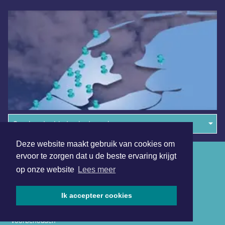
Overige dagbladen in de regio
Deze website maakt gebruik van cookies om
Algemene voorwaarden
ervoor te zorgen dat u de beste ervaring krijgt
op onze website
Lees meer
Disclaimer
Privacy Statement
Ik accepteer cookies
Copyright (c) 2026 | Harlingerdagblad.nl - Alle rechten
voorbehouden