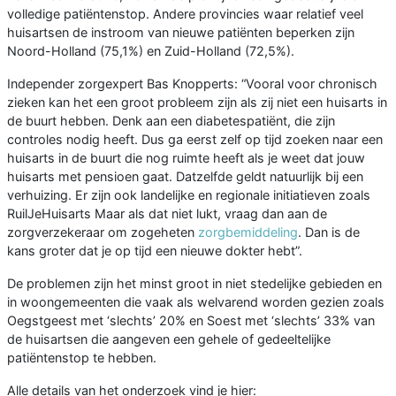
volledige patiëntenstop. Andere provincies waar relatief veel
huisartsen de instroom van nieuwe patiënten beperken zijn
Noord-Holland (75,1%) en Zuid-Holland (72,5%).
Independer zorgexpert Bas Knopperts: “Vooral voor chronisch
zieken kan het een groot probleem zijn als zij niet een huisarts in
de buurt hebben. Denk aan een diabetespatiënt, die zijn
controles nodig heeft. Dus ga eerst zelf op tijd zoeken naar een
huisarts in de buurt die nog ruimte heeft als je weet dat jouw
huisarts met pensioen gaat. Datzelfde geldt natuurlijk bij een
verhuizing. Er zijn ook landelijke en regionale initiatieven zoals
RuilJeHuisarts Maar als dat niet lukt, vraag dan aan de
zorgverzekeraar om zogeheten
zorgbemiddeling
. Dan is de
kans groter dat je op tijd een nieuwe dokter hebt”.
De problemen zijn het minst groot in niet stedelijke gebieden en
in woongemeenten die vaak als welvarend worden gezien zoals
Oegstgeest met ‘slechts’ 20% en Soest met ‘slechts’ 33% van
de huisartsen die aangeven een gehele of gedeeltelijke
patiëntenstop te hebben.
Alle details van het onderzoek vind je hier: