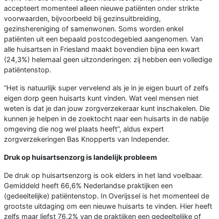
accepteert momenteel alleen nieuwe patiënten onder strikte
voorwaarden, bijvoorbeeld bij gezinsuitbreiding,
gezinshereniging of samenwonen. Soms worden enkel
patiënten uit een bepaald postcodegebied aangenomen. Van
alle huisartsen in Friesland maakt bovendien bijna een kwart
(24,3%) helemaal geen uitzonderingen: zij hebben een volledige
patiëntenstop.
“Het is natuurlijk super vervelend als je in je eigen buurt of zelfs
eigen dorp geen huisarts kunt vinden. Wat veel mensen niet
weten is dat je dan jouw zorgverzekeraar kunt inschakelen. Die
kunnen je helpen in de zoektocht naar een huisarts in de nabije
omgeving die nog wel plaats heeft”, aldus expert
zorgverzekeringen Bas Knopperts van Independer.
Druk op huisartsenzorg is landelijk probleem
De druk op huisartsenzorg is ook elders in het land voelbaar.
Gemiddeld heeft 66,6% Nederlandse praktijken een
(gedeeltelijke) patiëntenstop. In Overijssel is het momenteel de
grootste uitdaging om een nieuwe huisarts te vinden. Hier heeft
zelfs maar liefst 76,2% van de praktijken een gedeeltelijke of