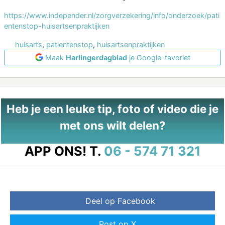
https://www.independer.nl/zorgverzekering/info/onderzoek/pati
entenstop-huisartsenpraktijken
huisarts
,
patientenstop
,
huisartsenpraktijken
Maak
Harlingerdagblad
je Google-favoriet
Heb je een leuke tip, foto of video die je
met ons wilt delen?
APP ONS!
T.
06 - 574 71 321
Deel op Facebook
Post op X