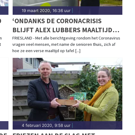
19 maart 2020, 16:36 uur
|
0
‘ONDANKS DE CORONACRISIS
BLIJFT ALEX LUBBERS MAALTIJDEN
THUISBEZORGEN’
n
FRIESLAND - Met alle berichtgeving rondom het Coronavirus
t
vragen veel mensen, met name de senioren thuis, zich af
hoe ze een verse maaltijd op tafel [...]
4 februari 2020, 9:58 uur
|