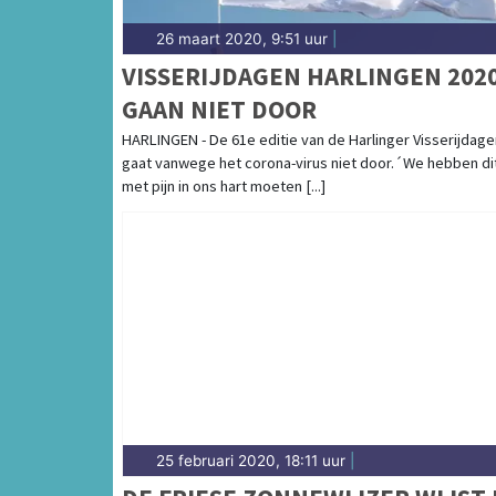
26 maart 2020, 9:51 uur
|
VISSERIJDAGEN HARLINGEN 202
GAAN NIET DOOR
HARLINGEN - De 61e editie van de Harlinger Visserijdage
gaat vanwege het corona-virus niet door.´We hebben di
met pijn in ons hart moeten [...]
25 februari 2020, 18:11 uur
|