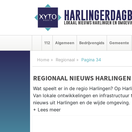
HARLINGERDAGB
lokaal nieuws harlingen en omgevi
112
Algemeen
Bedrijvengids
Gemeente
Home
Regionaal
Pagina 34
REGIONAAL NIEUWS HARLINGEN
Wat speelt er in de regio Harlingen? Op Harl
Van lokale ontwikkelingen en infrastructuur 
nieuws uit Harlingen en de wijde omgeving.
REGIONIEUWS HARLINGEN
Naast Harlingen volgen wij ook het nieuws 