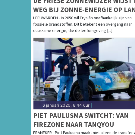
DE FRIESE ZONNEWIJZER WIJST 
WEG BIJ ZONNE-ENERGIE OP LA
LEEUWARDEN - In 2050 wil Fryslân onafhankelijk zijn van
fossiele brandstoffen. Dit betekent een overgang naar
duurzame energie, die de leefomgeving [...]
6 januari 2020, 8:44 uur
|
PIET PAULUSMA SWITCHT: VAN
FIREZONE NAAR TANQYOU
FRANEKER - Piet Paulusma maakt niet alleen de transfer 