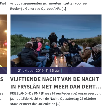
Piet
vindt dat gemeenten zich moeten inzetten voor een
Rookvrije Generatie Oproep ANR, [...]
21 oktober 2019, 11:35 uur
|
ES
VIJFTIENDE NACHT VAN DE NACHT
IN FRYSLÂN MET MEER DAN DERTIG
ACTIVITEITEN
ese
FRIESLAND - De FMF (Friese Milieu Federatie) organiseert dit
d
jaar de 15de Nacht van de Nacht. Op zaterdag 26 oktober
staan er meer dan 30 leuke en [...]