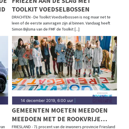
DE
FRIEZEN AAN DE SLAG MET
ND
TOOLKIT VOEDSELBOSSEN
DRACHTEN - De Toolkit Voedselbossen is nog maar net te
leen of de eerste aanvragen zijn al binnen. Vandaag heeft
Simon Bijlsma van de FMF de Toolkit [...]
14 december 2019, 6:00 uur
|
GEMEENTEN MOETEN MEEDOEN
MEEDOEN MET DE ROOKVRIJE
GENERATIE
van
FRIESLAND - 71 procent van de inwoners provincie Friesland