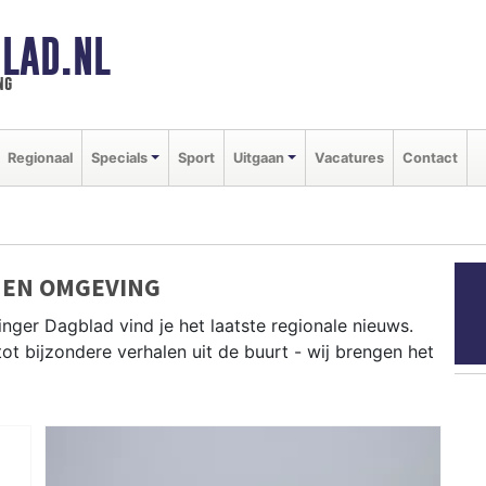
LAD.NL
ng
Regionaal
Specials
Sport
Uitgaan
Vacatures
Contact
 EN OMGEVING
inger Dagblad vind je het laatste regionale nieuws.
tot bijzondere verhalen uit de buurt - wij brengen het
uit Franekeradeel, Waadhoeke, Sint Annaparochie en