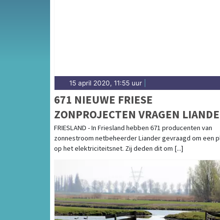
andere gemeenten in het westen van Friesla
15 april 2020, 11:55 uur
|
671 NIEUWE FRIESE
ZONPROJECTEN VRAGEN LIANDE
OM PLEK OP HET STROOMNET
FRIESLAND - In Friesland hebben 671 producenten van
zonnestroom netbeheerder Liander gevraagd om een p
op het elektriciteitsnet. Zij deden dit om [...]