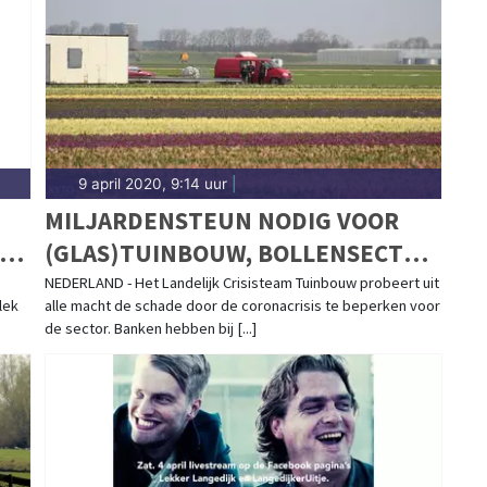
nd.
9 april 2020, 9:14 uur
|
MILJARDENSTEUN NODIG VOOR
R
(GLAS)TUINBOUW, BOLLENSECTOR
EN ZAADVEREDELAARS
NEDERLAND - Het Landelijk Crisisteam Tuinbouw probeert uit
lek
alle macht de schade door de coronacrisis te beperken voor
de sector. Banken hebben bij [...]