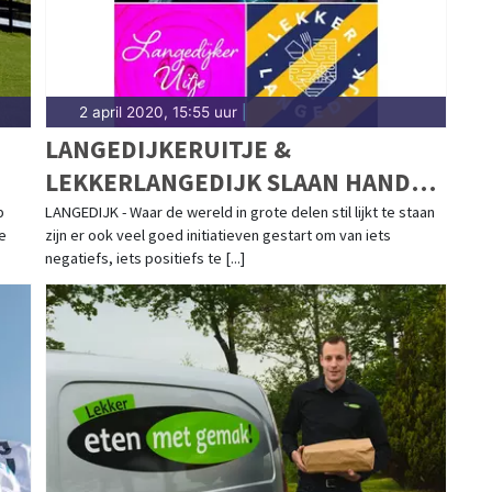
2 april 2020, 15:55 uur
|
LANGEDIJKERUITJE &
LEKKERLANGEDIJK SLAAN HANDEN
INEEN VOOR UNIEKE ACTIE!
p
LANGEDIJK - Waar de wereld in grote delen stil lijkt te staan
e
zijn er ook veel goed initiatieven gestart om van iets
negatiefs, iets positiefs te [...]