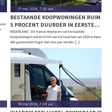
21 mei 2026, 7:30 uur
|
BESTAANDE KOOPWONINGEN RUIM
5 PROCENT DUURDER IN EERSTE
geen
n
KWARTAAL
NEDERLAND - De transactieprijzen van bestaande
koopwoningen waren in het eerste kwartaal van 2026 in bijna
alle gemeenten hoger dan een jaar eerder. [...]
18 mei 2026, 7:00 uur
|