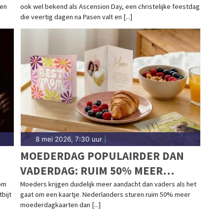
zen
ook wel bekend als Ascension Day, een christelijke feestdag
die veertig dagen na Pasen valt en [...]
8 mei 2026, 7:30 uur
|
MOEDERDAG POPULAIRDER DAN
VADERDAG: RUIM 50% MEER
KAARTEN VERSTUURD
om
Moeders krijgen duidelijk meer aandacht dan vaders als het
bijt
gaat om een kaartje. Nederlanders sturen ruim 50% meer
moederdagkaarten dan [...]