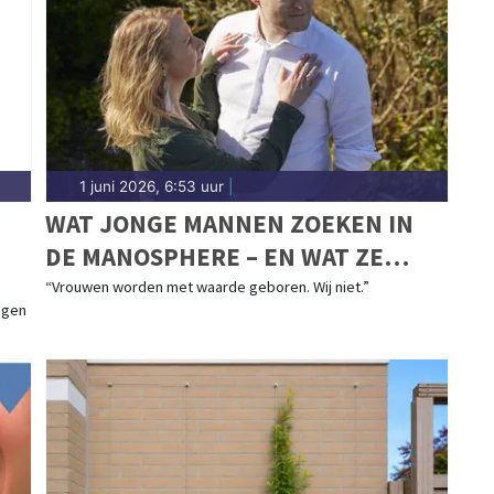
1 juni 2026, 6:53 uur
|
WAT JONGE MANNEN ZOEKEN IN
DE MANOSPHERE – EN WAT ZE
EIGENLIJK MISSEN
“Vrouwen worden met waarde geboren. Wij niet.”
ngen