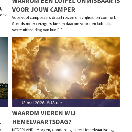
WAAROM EEN LUIFEL ONMISBAAR IS
VOOR JOUW CAMPER
d,
neek
Voor veel camperaars draait reizen om vrijheid en comfort.
Steeds meer reizigers kiezen daarom voor een luifel als
vaste uitbreiding van hun [...]
13 mei 2026, 8:13 uur
|
WAAROM VIEREN WIJ
HEMELVAARTSDAG?
n
NEDERLAND - Morgen, donderdag is het Hemelvaartsdag,