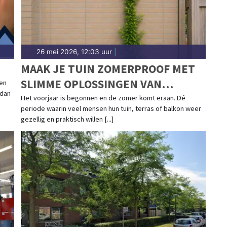
26 mei 2026, 12:03 uur
|
MAAK JE TUIN ZOMERPROOF MET
SLIMME OPLOSSINGEN VAN
ten
 dan
STAALKABELSTUNTER
Het voorjaar is begonnen en de zomer komt eraan. Dé
periode waarin veel mensen hun tuin, terras of balkon weer
gezellig en praktisch willen [...]