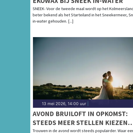
EKOWAX BIJ SNEEK IN-WATER
SNEEK- Voor de tweede maal wordt op het Kolmeerslan
beter bekend als het Starteiland in het Sneekermeer, S
in-water gehouden. [...]
13 mei 2026, 14:00 uur
|
AVOND BRUILOFT IN OPKOMST:
STEEDS MEER STELLEN KIEZEN
VOOR EEN CEREMONIE BIJ
Trouwen in de avond wordt steeds populairder. Waar ee