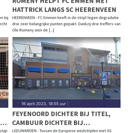
ROMENY HELPT FC EMMEN MET
HATTRICK LANGS SC HEERENVEEN
n bij
HEERENVEEN - FC Emmen heeft in de strijd tegen degradatie
echt
drie zeer belangrijke punten gepakt. Dankzij drie treffers van
Ole Romeny won de [...]
16 april 2023, 18:55 uur
|
FEYENOORD DICHTER BIJ TITEL,
CAMBUUR DICHTER BIJ
DEGRADATIE
stap
LEEUWARDEN - Tussen de Europese wedstrijden met AS