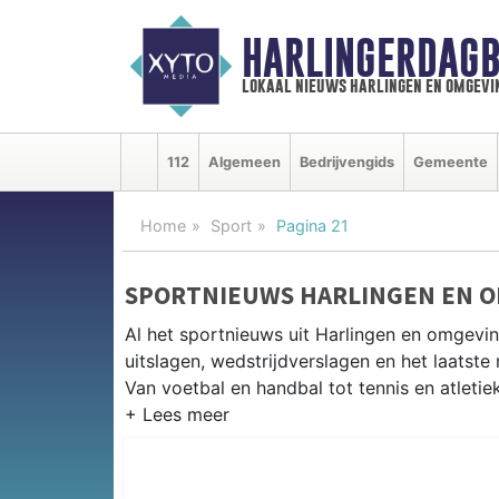
HARLINGERDAGB
lokaal nieuws harlingen en omgevi
112
Algemeen
Bedrijvengids
Gemeente
Home
Sport
Pagina 21
SPORTNIEUWS HARLINGEN EN 
Al het sportnieuws uit Harlingen en omgevin
uitslagen, wedstrijdverslagen en het laatst
Van voetbal en handbal tot tennis en atletie
LOKALE SPORT HARLINGEN
Van WZS Harlingen en HSV Harlingen tot ze