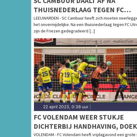
SC CAMBUUR DAALT AF NA
THUISNEDERLAAG TEGEN FC
UTRECHT
LEEUWARDEN - SC Cambuur heeft zich moeten neerlegge
het onvermijdelijke. Na een thuisnederlaag tegen FC Utr
zijn de Friezen gedegradeerd [...]
22 april 2023, 0:38 uur
|
FC VOLENDAM WEER STUKJE
DICHTERBIJ HANDHAVING, DOEK
VOOR SC CAMBUUR BIJNA
VOLENDAM - FC Volendam heeft vrijdagavond een grote 