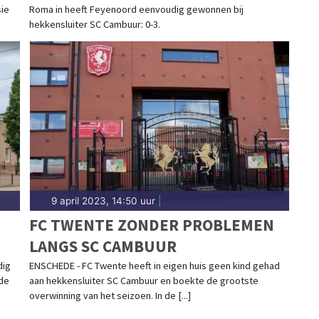
sie
Roma in heeft Feyenoord eenvoudig gewonnen bij
hekkensluiter SC Cambuur: 0-3.
9 april 2023, 14:50 uur
|
FC TWENTE ZONDER PROBLEMEN
LANGS SC CAMBUUR
dig
ENSCHEDE - FC Twente heeft in eigen huis geen kind gehad
de
aan hekkensluiter SC Cambuur en boekte de grootste
overwinning van het seizoen. In de [...]