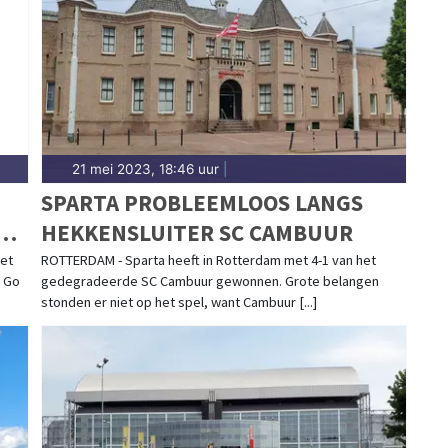
erbonden in Harlingen. Blijf op de hoogte van alle
n.
21 mei 2023, 18:46 uur
|
SPARTA PROBLEEMLOOS LANGS
O
HEKKENSLUITER SC CAMBUUR
iet
ROTTERDAM - Sparta heeft in Rotterdam met 4-1 van het
p Go
gedegradeerde SC Cambuur gewonnen. Grote belangen
stonden er niet op het spel, want Cambuur [...]