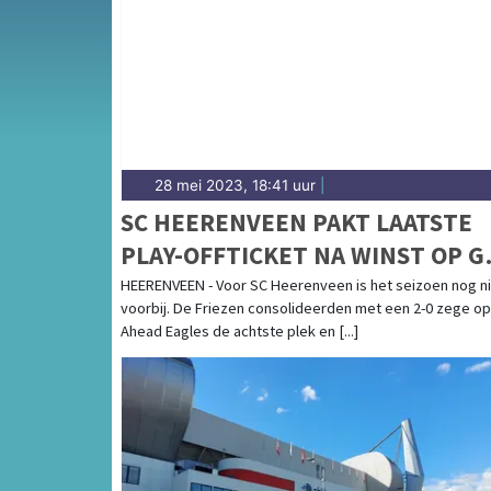
meren — water en sport zijn onlosmakelijk v
sportieve uitslagen en prestaties in Harlinge
28 mei 2023, 18:41 uur
|
SC HEERENVEEN PAKT LAATSTE
PLAY-OFFTICKET NA WINST OP G
AHEAD EAGLES
HEERENVEEN - Voor SC Heerenveen is het seizoen nog n
voorbij. De Friezen consolideerden met een 2-0 zege o
Ahead Eagles de achtste plek en [...]