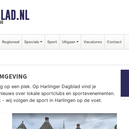
LAD.NL
ng
Regionaal
Specials
Sport
Uitgaan
Vacatures
Contact
OMGEVING
g op een plek. Op Harlinger Dagblad vind je
e nieuws over lokale sportclubs en sportevenementen.
k - wij volgen de sport in Harlingen op de voet.
ilen op de Waddenzee en schaatsen op de Friese