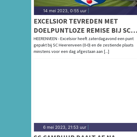
14 mei 2023, 0:55 uur
|
EXCELSIOR TEVREDEN MET
DOELPUNTLOZE REMISE BIJ SC
HEERENVEEN
HEERENVEEN - Excelsior heeft zaterdagavond een punt
gepakt bij SC Heerenveen (0-0) en de zestiende plaats
minstens voor een dag afgestaan aan [...]
6 mei 2023, 21:53 uur
|