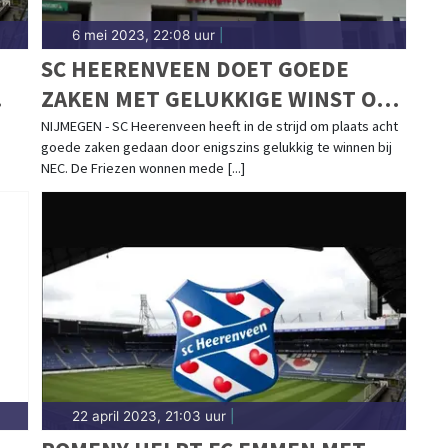
6 mei 2023, 22:08 uur
|
SC HEERENVEEN DOET GOEDE
ZAKEN MET GELUKKIGE WINST OP
NEC
NIJMEGEN - SC Heerenveen heeft in de strijd om plaats acht
goede zaken gedaan door enigszins gelukkig te winnen bij
NEC. De Friezen wonnen mede [...]
22 april 2023, 21:03 uur
|