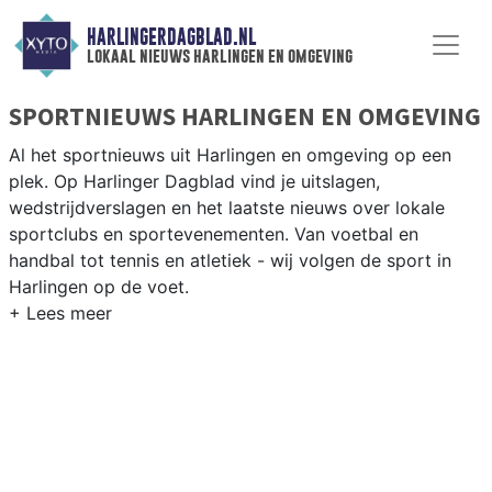
HARLINGERDAGBLAD.NL
lokaal nieuws harlingen en omgeving
SPORTNIEUWS HARLINGEN EN OMGEVING
Al het sportnieuws uit Harlingen en omgeving op een
plek. Op Harlinger Dagblad vind je uitslagen,
wedstrijdverslagen en het laatste nieuws over lokale
sportclubs en sportevenementen. Van voetbal en
handbal tot tennis en atletiek - wij volgen de sport in
Harlingen op de voet.
LOKALE SPORT HARLINGEN
Van WZS Harlingen en HSV Harlingen tot zeilen op de
Waddenzee en schaatsen op de Friese meren — water
en sport zijn onlosmakelijk verbonden in Harlingen. Blijf
op de hoogte van alle sportieve uitslagen en prestaties
in Harlingen.