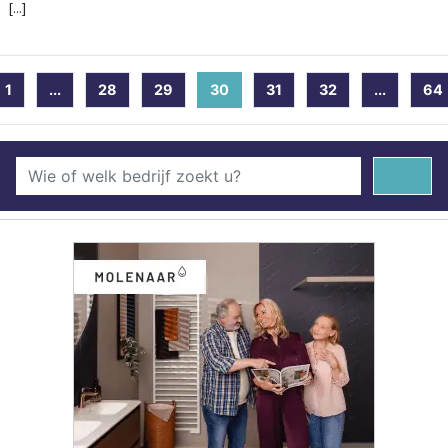
[...]
1
...
28
29
30
(current)
31
32
...
64