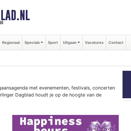
LAD.NL
ng
Regionaal
Specials
Sport
Uitgaan
Vacatures
Contact
itgaansagenda met evenementen, festivals, concerten
arlinger Dagblad houdt je op de hoogte van de
ziekfestivals en culinaire events - ontdek het