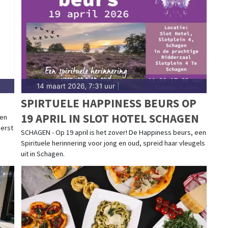
d.nl.
14 maart 2026, 7:31 uur
|
SPIRTUELE HAPPINESS BEURS OP
19 APRIL IN SLOT HOTEL SCHAGEN
een
eerst
SCHAGEN - Op 19 april is het zover! De Happiness beurs, een
Spirituele herinnering voor jong en oud, spreid haar vleugels
uit in Schagen.