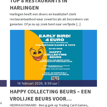
TOP 8 RESTAURANTS IN
HARLINGEN
Harlingen heeft een divers en kwalitatief sterk
restaurantaanbod waar zowel locals als bezoekers van
genieten. Of je nu op zoek bent naar verfijnde [...]
14 februari 2026, 8:39 uur
|
HAPPY COLLECTING BEURS – EEN
VROLIJKE BEURS VOOR
an
ENTHOUSIASTE VERZAMELAARS
HEERHUGOWAARD - Ben jij gek op Trading Card Games,