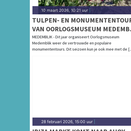
10 maart 2026, 10:21 uur
|
TULPEN- EN MONUMENTENTOU
VAN OORLOGSMUSEUM MEDEMB
VAN START!
MEDEMBLIK - Dit jaar organiseert Oorlogsmuseum
Medemblik weer de vertrouwde en populaire
monumententours. Dit seizoen kun je ook mee met de [..
28 februari 2026, 15:00 uur
|