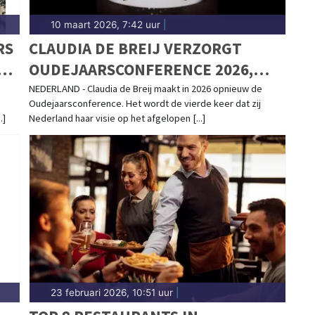
10 maart 2026, 7:42 uur
|
RS
CLAUDIA DE BREIJ VERZORGT
LIK
OUDEJAARSCONFERENCE 2026,
KAARTVERKOOP START WOENSDAG
NEDERLAND - Claudia de Breij maakt in 2026 opnieuw de
Oudejaarsconference. Het wordt de vierde keer dat zij
.]
Nederland haar visie op het afgelopen [...]
23 februari 2026, 10:51 uur
|