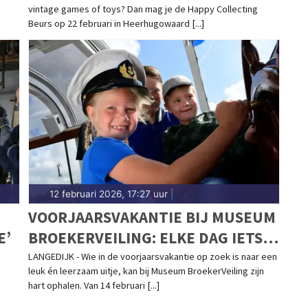
vintage games of toys? Dan mag je de Happy Collecting
Beurs op 22 februari in Heerhugowaard [...]
12 februari 2026, 17:27 uur
|
VOORJAARSVAKANTIE BIJ MUSEUM
E’
BROEKERVEILING: ELKE DAG IETS
TE BELEVEN!
LANGEDIJK - Wie in de voorjaarsvakantie op zoek is naar een
leuk én leerzaam uitje, kan bij Museum BroekerVeiling zijn
hart ophalen. Van 14 februari [...]