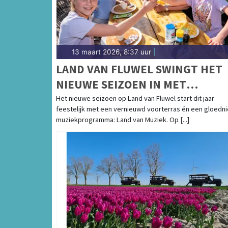
13 maart 2026, 8:37 uur
|
LAND VAN FLUWEL SWINGT HET
NIEUWE SEIZOEN IN MET
VERNIEUWD VOORTERRAS EN LA
Het nieuwe seizoen op Land van Fluwel start dit jaar
feestelijk met een vernieuwd voorterras én een gloedn
VAN MUZIEK
muziekprogramma: Land van Muziek. Op [...]