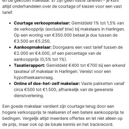
en de gekozen makelaar. Er zijn geen vaste tarieven - je kunt
altijd onderhandelen over de courtage of kiezen voor een vast
tarief.
Courtage verkoopmakelaar:
Gemiddeld 1% tot 1,5% van
de verkoopprijs (exclusief btw) bij makelaars in Harlingen.
Op een woning van €350.000 betaal je dus tussen de
€3.500 en €5.250.
Aankoopmakelaar:
Doorgaans een vast tarief tussen de
€2.000 en €4.000, of een percentage van de
aankoopprijs (0,5% tot 1%).
Taxatierapport:
Gemiddeld €400 tot €700 bij een erkend
taxateur of makelaar in Harlingen. Vereist voor een
hypotheekaanvraag.
Online of doe-het-zelf makelaar:
Vaste pakketten vanaf
circa €500 tot €1.500, afhankelijk van de gewenste
dienstverlening.
Een goede makelaar verdient zijn courtage terug door een
hogere verkoopprijs te realiseren of een betere aankoopprijs te
bedingen. Vergelijk altijd meerdere offertes en let niet alleen op
de prijs, maar ook op de lokale kennis en het trackrecord.