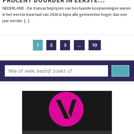
KWARTAAL
NEDERLAND - De transactieprijzen van bestaande koopwoningen waren
in het eerste kwartaal van 2026 in bijna alle gemeenten hoger dan een
jaar eerder. [...]
1
(current)
2
3
...
10