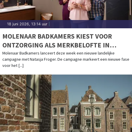
18 juni 2026, 13:14 uur
|
MOLENAAR BADKAMERS KIEST VOOR
ONTZORGING ALS MERKBELOFTE IN
NIEUWE CAMPAGNE MET NATASJA
Molenaar Badkamers lanceert deze week een nieuwe landelijke
campagne met Natasja Froger. De campagne markeert een nieuwe fase
FROGER
voor het [...]