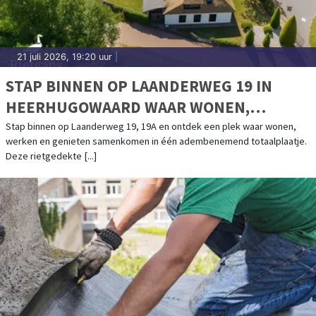
21 juli 2026, 19:20 uur
|
STAP BINNEN OP LAANDERWEG 19 IN
HEERHUGOWAARD WAAR WONEN,
WERKEN EN GENIETEN SAMENKOMEN
Stap binnen op Laanderweg 19, 19A en ontdek een plek waar wonen,
werken en genieten samenkomen in één adembenemend totaalplaatje.
Deze rietgedekte [...]