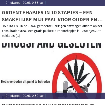
24 oktober 2025, 9:55 uur
|
GROENTEHAPJES IN 10 STAPJES – EEN
SMAKELIJKE MIJLPAAL VOOR OUDER EN
KIND
HARLINGEN - In de JOGG-gemeente Harlingen ontvangen ouders op het
consultatiebureau een gratis pakket: ‘Groentehapjes in 10 stapjes’. Dit
pakket is [...]
24 oktober 2025, 9:50 uur
|