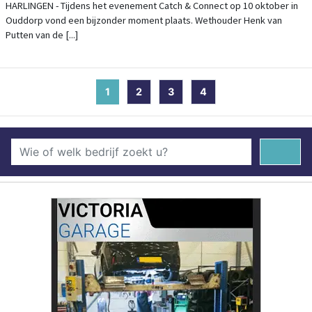
TRADITIE EN TOEKOMST
HARLINGEN - Tijdens het evenement Catch & Connect op 10 oktober in
Ouddorp vond een bijzonder moment plaats. Wethouder Henk van
Putten van de [...]
1
(current)
2
3
4