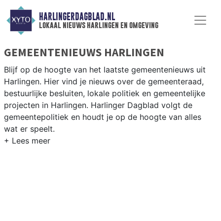
HARLINGERDAGBLAD.NL
lokaal nieuws harlingen en omgeving
GEMEENTENIEUWS HARLINGEN
Blijf op de hoogte van het laatste gemeentenieuws uit
Harlingen. Hier vind je nieuws over de gemeenteraad,
bestuurlijke besluiten, lokale politiek en gemeentelijke
projecten in Harlingen. Harlinger Dagblad volgt de
gemeentepolitiek en houdt je op de hoogte van alles
wat er speelt.
GEMEENTE HARLINGEN
Van de haven-herontwikkeling en woningbouwplannen in
de historische binnenstad tot besluiten over de
Waddenzee-veer en duurzame visserij in Harlingen. Hier
vind je het complete overzicht van gemeentenieuws in
Harlingen.