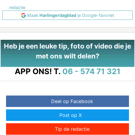
redactie
Maak
Harlingerdagblad
je Google-favoriet
Heb je een leuke tip, foto of video die je
met ons wilt delen?
APP ONS!
T.
06 - 574 71 321
Deel op Facebook
Post op X
Tip de redactie